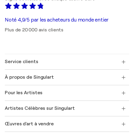
Noté 4,9/5 par les acheteurs du monde entier
Plus de 20 000 avis clients
Service clients
Nous contacter
À propos de Singulart
Expédition
Politique de retour
A propos de nous
Témoignages de clients
Pour les Artistes
FAQ
Offrir une carte cadeau
Sociétés affiliées
Rejoignez notre programme commercial
Rejoindre Singulart en tant qu'artiste
Nos artistes
Mon compte
Artistes Célèbres sur Singulart
Se connecter en tant qu'Artiste
Magazine Singulart
Protection acheteur
Emplois
+33 1 76 44 06 42
Henri Matisse
Découvrez une sélection d'art original
Œuvres d'art à vendre
Marc Chagall
Pablo Picasso