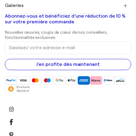
Tableaux à vendre
Salvador Dalí
Galeries
Tableaux abstraits à vendre
Banksy
Peintures à l'huile
Mr. Brainwash
Galeries d'art en France
Abonnez-vous et bénéficiez d’une réduction de 10 %
Peintures de paysage
Shepard Fairey
Galeries d'art en Belgique
sur votre première commande
Estampes
Sculptures
Nouvelles œuvres, coups de cœur de nos conseillers,
Peintures acryliques
fonctionnalités exclusives.
Saisissez
votre
adresse
e-
mail
J'en profite dès maintenant
Virement
bancaire