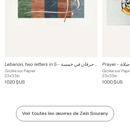
Prayer - صلاة
Lebanon, two letters in 5 - لبنان، حرفان في خمسة
Giclée sur Papier
Giclée sur Papi
23x33in
23x33in
1 020 $US
1 000 $US
Voir toutes les œuvres de Zein Sourany