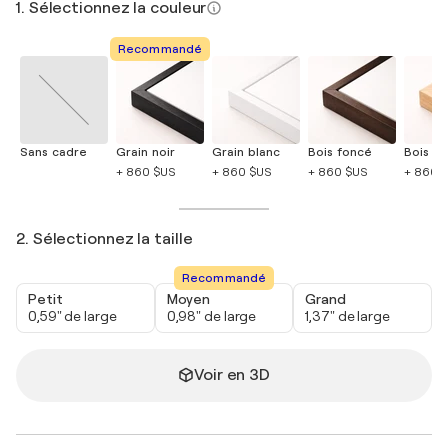
1. Sélectionnez la couleur
Recommandé
Sans cadre
Grain noir
Grain blanc
Bois foncé
Bois cla
+ 860 $US
+ 860 $US
+ 860 $US
+ 860 
2. Sélectionnez la taille
Recommandé
Petit
Moyen
Grand
0,59" de large
0,98" de large
1,37" de large
Voir en 3D