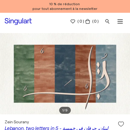
10 % de réduction
pour tout abonnement à la newsletter
(
0
)
( 0 )
1
/
9
Zein Sourany
Lebanon, two letters in 5 - لبنان، حرفان في خمسة