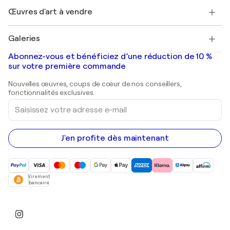
+33 1 76 44 06 42
Henri Matisse
Découvrez une sélection d'art original
Œuvres d'art à vendre
Marc Chagall
Pablo Picasso
Tableaux à vendre
Salvador Dalí
Galeries
Tableaux abstraits à vendre
Banksy
Peintures à l'huile
Mr. Brainwash
Galeries d'art en France
Abonnez-vous et bénéficiez d’une réduction de 10 %
Peintures de paysage
Shepard Fairey
Galeries d'art en Belgique
sur votre première commande
Estampes
Sculptures
Nouvelles œuvres, coups de cœur de nos conseillers,
Peintures acryliques
fonctionnalités exclusives.
Saisissez
votre
adresse
e-
mail
J'en profite dès maintenant
Virement
bancaire