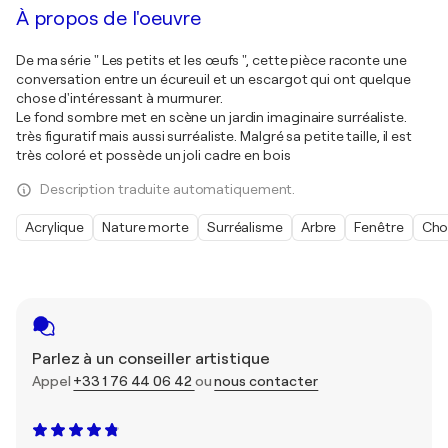
À propos de l'oeuvre
De ma série " Les petits et les œufs ", cette pièce raconte une
conversation entre un écureuil et un escargot qui ont quelque
chose d'intéressant à murmurer.
Le fond sombre met en scène un jardin imaginaire surréaliste.
très figuratif mais aussi surréaliste. Malgré sa petite taille, il est
très coloré et possède un joli cadre en bois
Description traduite automatiquement.
Acrylique
Nature morte
Surréalisme
Arbre
Fenêtre
Cho
Parlez à un conseiller artistique
Appel
+33 1 76 44 06 42
ou
nous contacter