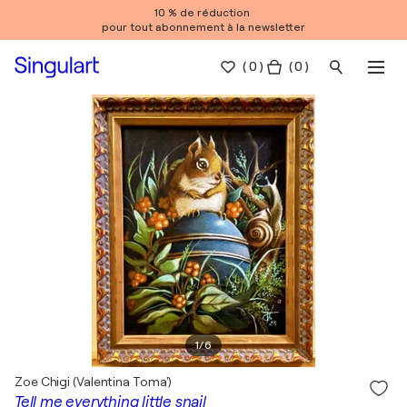
10 % de réduction
pour tout abonnement à la newsletter
(
0
)
( 0 )
1
/
6
Zoe Chigi (Valentina Toma')
Tell me everything little snail