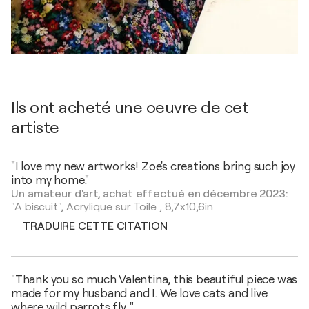
Ils ont acheté une oeuvre de cet
artiste
"I love my new artworks! Zoe's creations bring such joy
into my home."
Un amateur d'art, achat effectué en décembre 2023:
"A biscuit",
Acrylique sur Toile
,
8,7x10,6in
TRADUIRE CETTE CITATION
"Thank you so much Valentina, this beautiful piece was
made for my husband and I. We love cats and live
where wild parrots fly. "