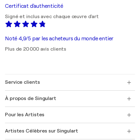
Certificat d'authenticité
Signé et inclus avec chaque œuvre d'art
Noté 4,9/5 par les acheteurs du monde entier
Plus de 20 000 avis clients
Service clients
Nous contacter
À propos de Singulart
Expédition
Politique de retour
A propos de nous
Témoignages de clients
Pour les Artistes
FAQ
Offrir une carte cadeau
Sociétés affiliées
Rejoignez notre programme commercial
Rejoindre Singulart en tant qu'artiste
Nos artistes
Mon compte
Artistes Célèbres sur Singulart
Se connecter en tant qu'Artiste
Magazine Singulart
Protection acheteur
Emplois