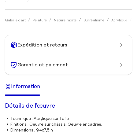
Galerie d'art
Peinture
Nature morte
Surréalisme
Acrylique
Z
Expédition et retours
Garantie et paiement
Information
Détails de l'œuvre
Technique
:
Acrylique sur Toile
Finitions
:
Oeuvre sur châssis. Oeuvre encadrée.
Dimensions
:
9,4x7,5in