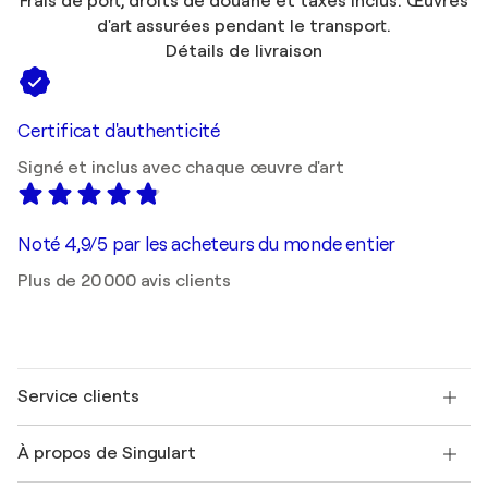
Frais de port, droits de douane et taxes inclus. Œuvres
d'art assurées pendant le transport.
Détails de livraison
Certificat d'authenticité
Signé et inclus avec chaque œuvre d'art
Noté 4,9/5 par les acheteurs du monde entier
Plus de 20 000 avis clients
Service clients
Nous contacter
À propos de Singulart
Expédition
Politique de retour