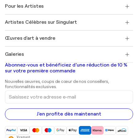
A propos de nous
Témoignages de clients
Pour les Artistes
FAQ
Offrir une carte cadeau
Sociétés affiliées
Rejoignez notre programme commercial
Rejoindre Singulart en tant qu'artiste
Nos artistes
Mon compte
Artistes Célèbres sur Singulart
Se connecter en tant qu'Artiste
Magazine Singulart
Protection acheteur
Emplois
+33 1 76 44 06 42
Henri Matisse
Découvrez une sélection d'art original
Œuvres d'art à vendre
Marc Chagall
Pablo Picasso
Tableaux à vendre
Salvador Dalí
Galeries
Tableaux abstraits à vendre
Banksy
Peintures à l'huile
Mr. Brainwash
Galeries d'art en France
Abonnez-vous et bénéficiez d’une réduction de 10 %
Peintures de paysage
Shepard Fairey
Galeries d'art en Belgique
sur votre première commande
Estampes
Sculptures
Nouvelles œuvres, coups de cœur de nos conseillers,
Peintures acryliques
fonctionnalités exclusives.
Saisissez
votre
adresse
e-
mail
J'en profite dès maintenant
Virement