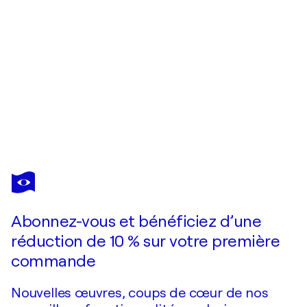
ZOE
CHIGI
(VALENTINA
TOMA')
Abonnez-vous et bénéficiez d’une
Vous avez adoré cette oeuvre mais elle est vendue ?
The Magpie's treasure
réduction de 10 % sur votre première
Je passe commande
commande
Nouvelles œuvres, coups de cœur de nos