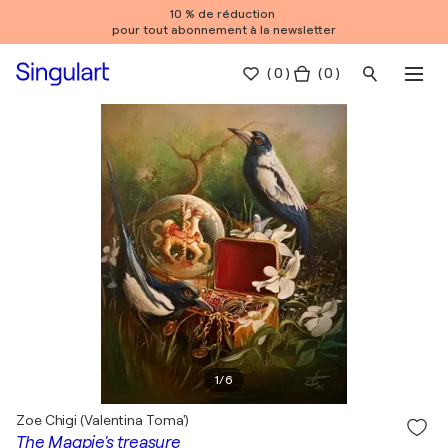
10 % de réduction
pour tout abonnement à la newsletter
(
0
)
( 0 )
1
/
6
Zoe Chigi (Valentina Toma')
The Magpie's treasure