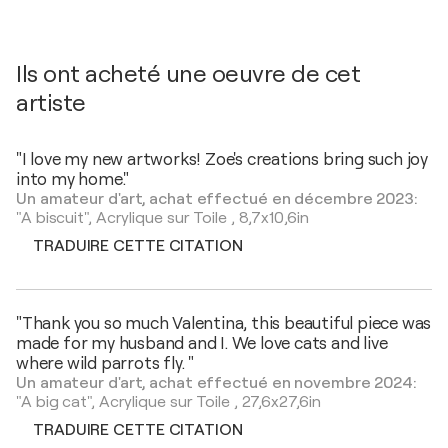
Ils ont acheté une oeuvre de cet
artiste
"I love my new artworks! Zoe's creations bring such joy
into my home."
Un amateur d'art, achat effectué en décembre 2023:
"A biscuit",
Acrylique sur Toile
,
8,7x10,6in
TRADUIRE CETTE CITATION
"Thank you so much Valentina, this beautiful piece was
made for my husband and I. We love cats and live
where wild parrots fly. "
Un amateur d'art, achat effectué en novembre 2024:
"A big cat",
Acrylique sur Toile
,
27,6x27,6in
TRADUIRE CETTE CITATION