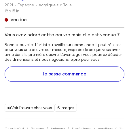
2021
• Espagne
•
Acrylique sur Toile
18 x 15 in
Vendue
Vous avez adoré cette oeuvre mais elle est vendue ?
Bonne nouvelle ! L'artiste travaille sur commande. Il peut réaliser
pour vous une oeuvre sur-mesure, inspirée de ce que vous avez
aimé dans la première oeuvre. L'avantage : vous pourrez décider
des dimensions et nous négocions le prix pour vous.
Je passe commande
Voir l'œuvre chez vous
6 images
Galerie d'art
Peinture
Animaux
Surréalisme
Acrylique
Zoe Ch