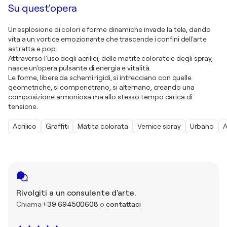
Su quest'opera
Un'esplosione di colori e forme dinamiche invade la tela, dando
vita a un vortice emozionante che trascende i confini dell'arte
astratta e pop.
Attraverso l'uso degli acrilici, delle matite colorate e degli spray,
nasce un'opera pulsante di energia e vitalità.
Le forme, libere da schemi rigidi, si intrecciano con quelle
geometriche, si compenetrano, si alternano, creando una
composizione armoniosa ma allo stesso tempo carica di
tensione.
Acrilico
Graffiti
Matita colorata
Vernice spray
Urbano
A
Rivolgiti a un consulente d'arte.
Chiama
+39 694500608
o
contattaci