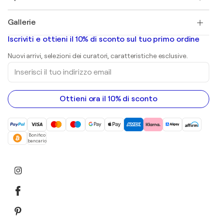
Pablo Picasso
Quadri in vendita
Salvador Dalí
Gallerie
Quadri astratti in vendita
Banksy
Dipinti ad olio
Mr. Brainwash
Gallerie d’arte in Italia
Iscriviti e ottieni il 10% di sconto sul tuo primo ordine
Dipinti di paesaggi
Shepard Fairey
Stampe
Nuovi arrivi, selezioni dei curatori, caratteristiche esclusive.
sculture
Inserisci
Dipinti acrilici
il
tuo
indirizzo
email
Ottieni ora il 10% di sconto
Bonifico
bancario