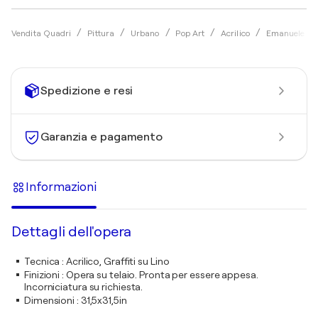
Vendita Quadri
Pittura
Urbano
Pop Art
Acrilico
Emanuele Vit
Spedizione e resi
Garanzia e pagamento
Informazioni
Dettagli dell'opera
Tecnica
:
Acrilico, Graffiti su Lino
Finizioni
:
Opera su telaio. Pronta per essere appesa.
Incorniciatura su richiesta.
Dimensioni
:
31,5x31,5in