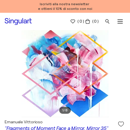
Iscriviti alla nostra newsletter
e ottieni il 10% di sconto con noi
(
0
)
( 0 )
1
/
8
Emanuele Vittorioso
"Fragments of Moment Face a Mirror, Mirror 35"