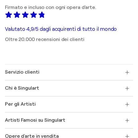
Firmato e incluso con ogni opera d'arte.
Valutato 4,9/5 dagli acquirenti di tutto il mondo
Oltre 20.000 recensioni dei clienti
Servizio clienti
Contattaci
Chi è Singulart
Spedizione
Norme sui resi
Su di noi
Testimonianze dei clienti
Per gli Artisti
FAQ
Offri una carta regalo
Affiliati
Partecipa al nostro programma commerciale
Unisciti a Singulart come Artista?
I nostri artisti
Il mio account
Artisti Famosi su Singulart
Accedi come Artista
Magazine di Singulart
Protezione acquirente
Lavori
+39 694500608
Henri Matisse
Scopri arte originale selezionata
Opere d'arte in vendita
Marc Chagall