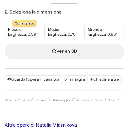
2. Seleziona la dimensione
Consigliato
Piccola
Media
Grande
larghezza: 0,39"
larghezza: 0,78"
larghezza: 0,98"
Ver en 3D
Guarda l’opera in casa tua
5 immagini
Chiedine altre
Vendita Quadri
Pittura
Paesaggio
Impressionismo
Olio
Nata
Altre opere di
Natalia Miasnikova