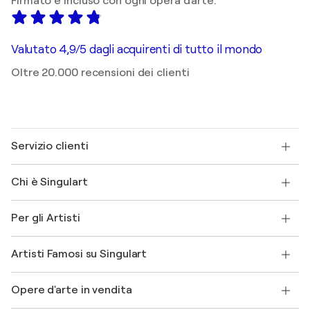
Firmato e incluso con ogni opera d'arte.
Valutato 4,9/5 dagli acquirenti di tutto il mondo
Oltre 20.000 recensioni dei clienti
Servizio clienti
Contattaci
Chi è Singulart
Spedizione
Norme sui resi
Su di noi
Testimonianze dei clienti
Per gli Artisti
FAQ
Offri una carta regalo
Affiliati
Partecipa al nostro programma commerciale
Unisciti a Singulart come Artista?
I nostri artisti
Il mio account
Artisti Famosi su Singulart
Accedi come Artista
Magazine di Singulart
Protezione acquirente
Lavori
+39 694500608
Henri Matisse
Scopri arte originale selezionata
Opere d'arte in vendita
Marc Chagall
Pablo Picasso