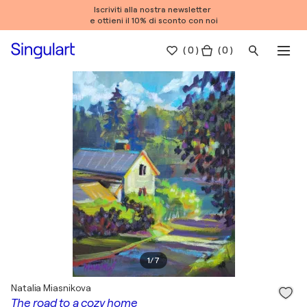
Iscriviti alla nostra newsletter
e ottieni il 10% di sconto con noi
(
0
)
( 0 )
1
/
7
Natalia Miasnikova
The road to a cozy home