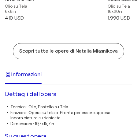
Olio su Tela
Olio su Tela
6x6in
16x20in
410 USD
1.990 USD
Scopri tutte le opere di Natalia Miasnikova
Informazioni
Dettagli dell'opera
Tecnica
:
Olio, Pastello su Tela
Finizioni
:
Opera su telaio. Pronta per essere appesa.
Incorniciatura su richiesta.
Dimensioni
:
19,7x15,7in
Su quest'opera