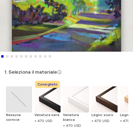
1. Seleziona il materiale
Consigliato
Nessuna
Venatura nera
Venatura
Legno scuro
Legno 
cornice
bianca
+ 470 USD
+ 470 USD
+ 470 
+ 470 USD