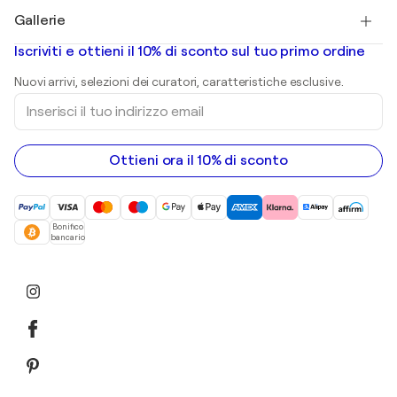
Quadri in vendita
Salvador Dalí
Gallerie
Quadri astratti in vendita
Banksy
Dipinti ad olio
Mr. Brainwash
Gallerie d’arte in Italia
Iscriviti e ottieni il 10% di sconto sul tuo primo ordine
Dipinti di paesaggi
Shepard Fairey
Stampe
Nuovi arrivi, selezioni dei curatori, caratteristiche esclusive.
sculture
Inserisci
Dipinti acrilici
il
tuo
indirizzo
email
Ottieni ora il 10% di sconto
Bonifico
bancario