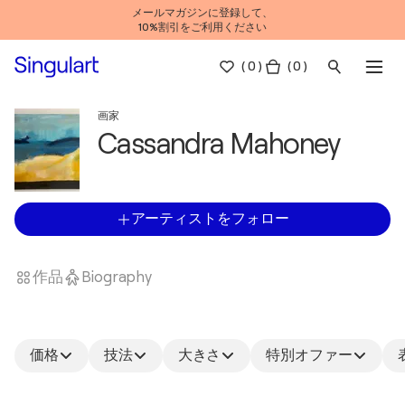
メールマガジンに登録して、
10%割引をご利用ください
(
0
)
( 0 )
画家
Cassandra Mahoney
アーティストをフォロー
作品
Biography
価格
技法
大きさ
特別オファー