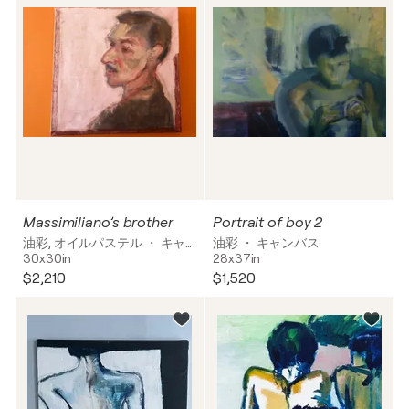
Massimiliano’s brother
Portrait of boy 2
油彩, オイルパステル ・ キャンバス
油彩 ・ キャンバス
30x30in
28x37in
$2,210
$1,520