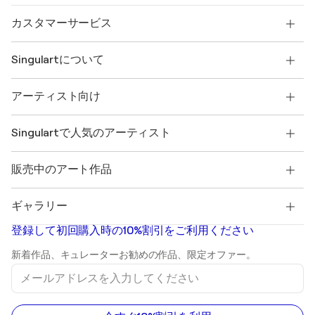
カスタマーサービス
お問い合わせ
Singulartについて
配送
返品ポリシー
SINGULARTについて
お客様の声
アーティスト向け
よくあるご質問
SINGULARTのギフトカード
アフィリエイト
トレードプログラムに参加
Singulartにアーティストとして参加するには?
提携アーティスト
アカウント
Singulartで人気のアーティスト
クリエイターとしてログインする
Singulart Magazine
購入者保護
採用
+81 120-975-226
Henri Matisse
キュレーションされたオリジナルアートを発見する
販売中のアート作品
Marc Chagall
Pablo Picasso
販売中の絵画
Salvador Dalí
ギャラリー
販売中の抽象画
Banksy
油絵
Mr. Brainwash
登録して初回購入時の10%割引をご利用ください
風景画
Shepard Fairey
プリント
新着作品、キュレーターお勧めの作品、限定オファー。
彫刻
メ
アクリル画
ー
ル
ア