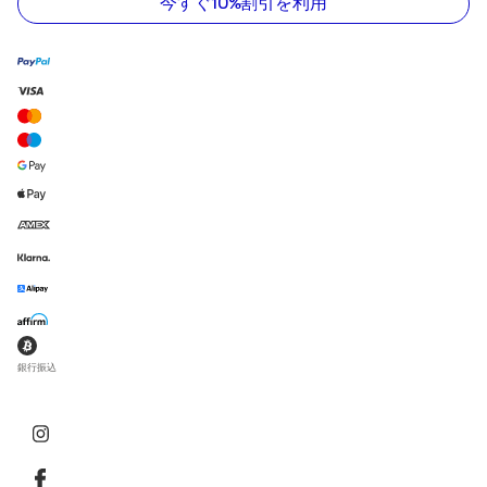
ド
今すぐ10%割引を利用
レ
ス
を
入
力
し
て
く
だ
さ
い
銀行振込