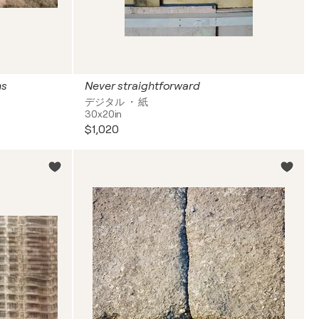
ns
Never straightforward
デジタル ・ 紙
30x20in
$1,020