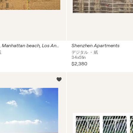
Playing ball, Manhattan beach, Los Angeles
Shenzhen Apartments
紙
デジタル ・ 紙
34x51in
$2,380