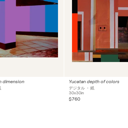
th dimension
Yucatan depth of colors
紙
デジタル ・ 紙
30x30in
$760