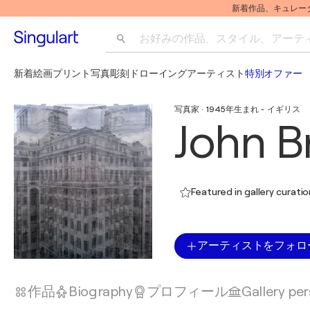
新着作品、キュレー
お好みの作品、スタイル、アーティス
新着
絵画
プリント
写真
彫刻
ドローイング
アーティスト
特別オファー
写真家 · 1945年生まれ - イギリス
John B
Featured in gallery curati
アーティストをフォロ
作品
Biography
プロフィール
Gallery pe