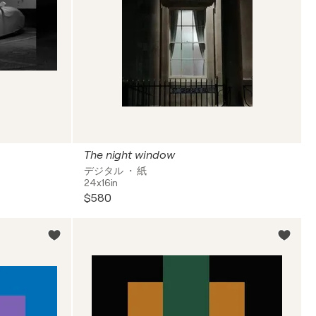
The night window
デジタル ・ 紙
24x16in
$580