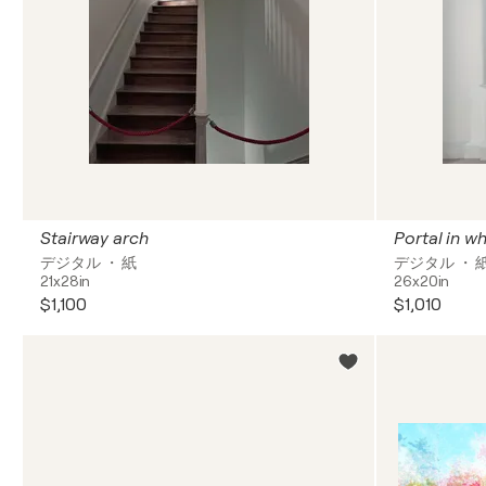
Stairway arch
Portal in wh
デジタル ・ 紙
デジタル ・ 
21x28in
26x20in
$1,100
$1,010