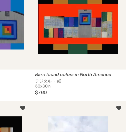
Barn found colors in North America
デジタル ・ 紙
30x30in
$760