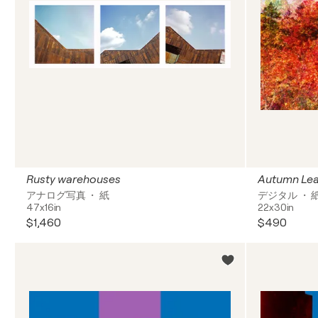
Rusty warehouses
Autumn Le
アナログ写真 ・ 紙
デジタル ・ 
47x16in
22x30in
$1,460
$490