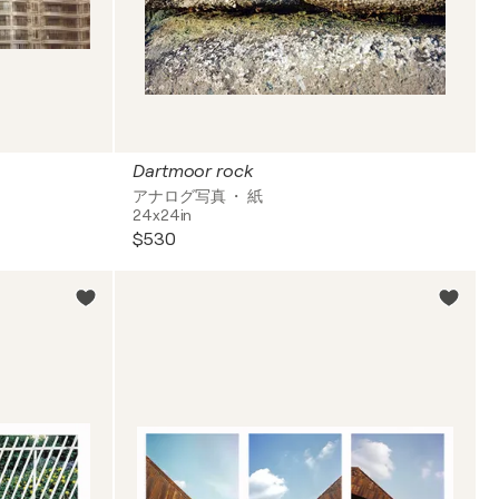
Dartmoor rock
アナログ写真 ・ 紙
24x24in
$530