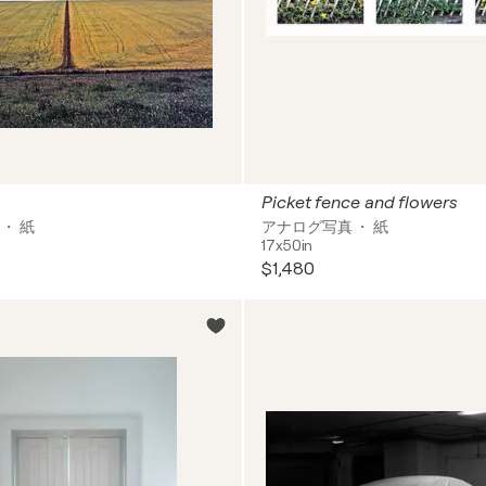
Picket fence and flowers
・ 紙
アナログ写真 ・ 紙
17x50in
$1,480