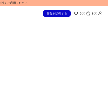
%割引をご利用ください
(
0
)
( 0 )
作品を販売する