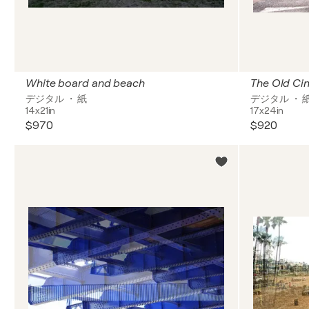
White board and beach
The Old Ci
デジタル ・ 紙
デジタル ・ 
14x21in
17x24in
$970
$920