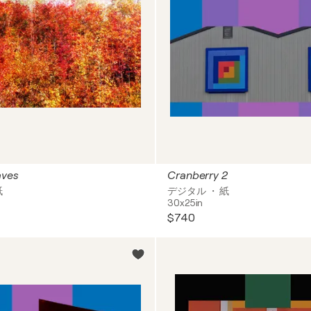
aves
Cranberry 2
紙
デジタル ・ 紙
30x25in
$740