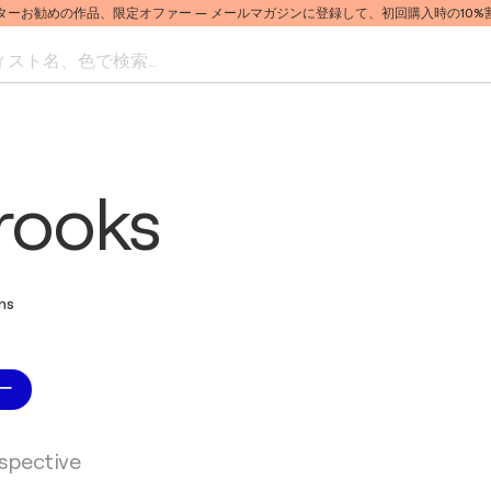
ターお勧めの作品、限定オファー
— メールマガジンに登録して、初回購入時の10
ト名、色で検索...
rooks
ons
ー
rspective