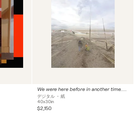
We were here before in another time.....
デジタル ・ 紙
40x30in
$2,150