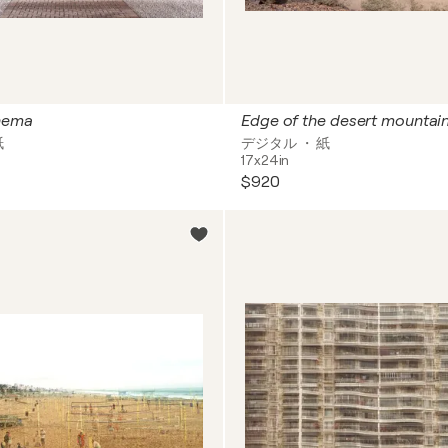
nema
Edge of the desert mountai
紙
デジタル ・ 紙
17x24in
$920