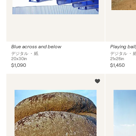
Blue across and below
デジタル ・ 紙
デジタル ・ 
20x30in
21x28in
$1,090
$1,450