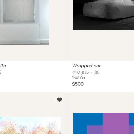
ite
Wrapped car
紙
デジタル ・ 紙
18x17in
$500