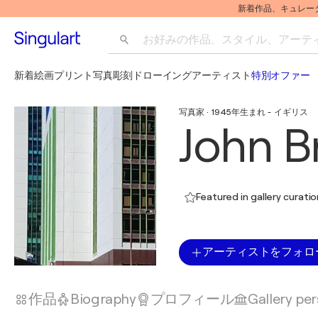
新着作品、キュレー
お好みの作品、スタイル、アーティス
新着
絵画
プリント
写真
彫刻
ドローイング
アーティスト
特別オファー
写真家 · 1945年生まれ - イギリス
John B
Featured in gallery curati
アーティストをフォロ
作品
Biography
プロフィール
Gallery pe