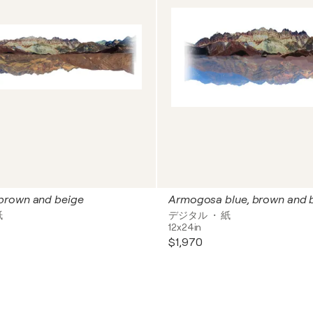
brown and beige
Armogosa blue, brown and 
紙
デジタル ・ 紙
12x24in
$1,970