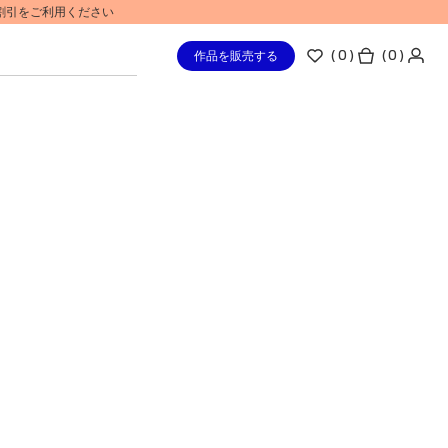
%割引をご利用ください
(
0
)
( 0 )
作品を販売する