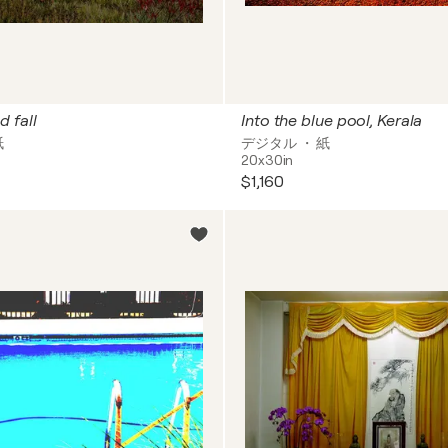
 fall
Into the blue pool, Kerala
紙
デジタル ・ 紙
20x30in
$1,160