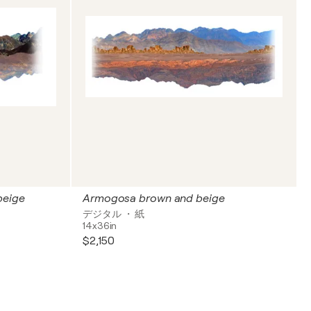
beige
Armogosa brown and beige
デジタル ・ 紙
14x36in
$2,150