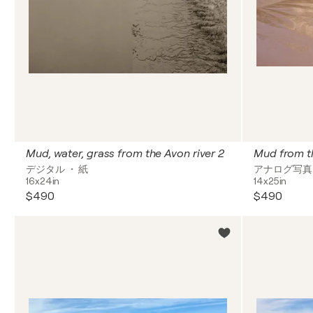
Mud, water, grass from the Avon river 2
Mud from th
デジタル ・ 紙
アナログ写真 
16x24in
14x25in
$490
$490