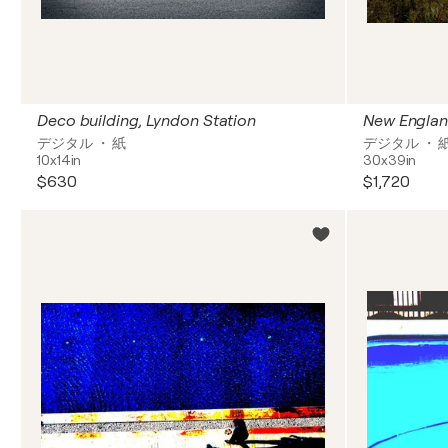
Deco building, Lyndon Station
New England
デジタル ・ 紙
デジタル ・ 
10x14in
30x39in
$630
$1,720