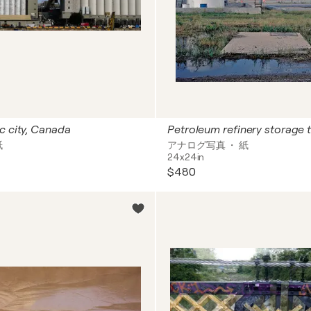
c city, Canada
紙
アナログ写真 ・ 紙
24x24in
$480