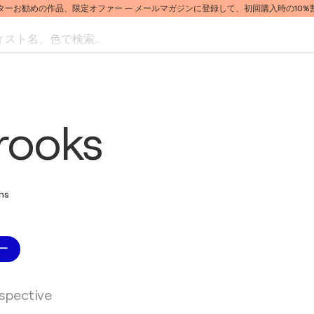
ターお勧めの作品、限定オファー
— メールマガジンに登録して、初回購入時の10
ト名、色で検索...
rooks
ons
ー
rspective