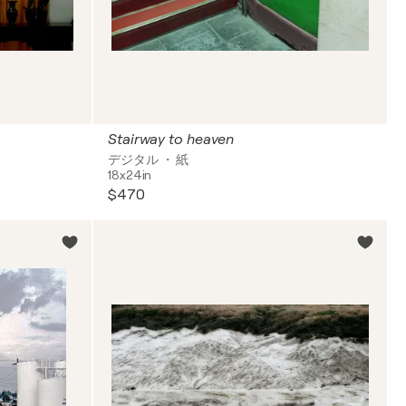
Stairway to heaven
デジタル ・ 紙
18x24in
$470