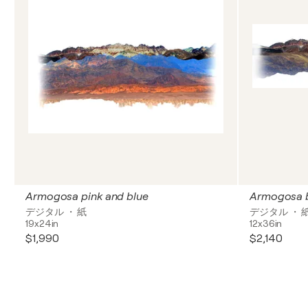
Armogosa pink and blue
Armogosa 
デジタル ・ 紙
デジタル ・ 
19x24in
12x36in
$1,990
$2,140