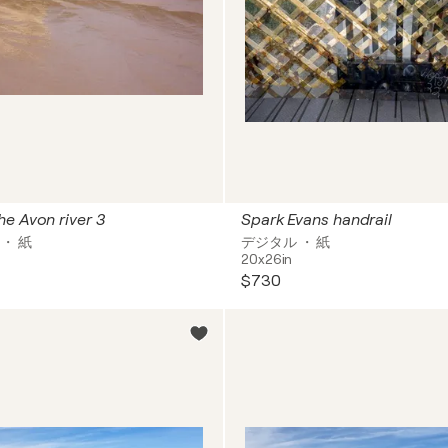
e Avon river 3
Spark Evans handrail
・ 紙
デジタル ・ 紙
20x26in
$730