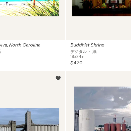
ylva, North Carolina
Buddhist Shrine
紙
デジタル ・ 紙
18x24in
$470