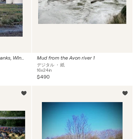
Petroleum refinery storage tanks, WInnepeg, Canada
Mud from the Avon river 1
デジタル ・ 紙
16x24in
$490