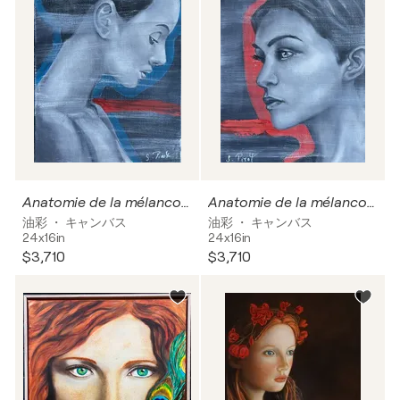
Anatomie de la mélancolie « Living in oblivion »
Anatomie de la mélancolie « Manifesto of fragility »
油彩 ・ キャンバス
油彩 ・ キャンバス
24x16in
24x16in
$3,710
$3,710