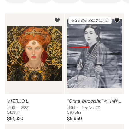
あなたのために選ばれた
V.I.T.R.I.O.L.
"Onna-bugeisha" « 中野 竹子 »
油彩 ・ 木材
油彩 ・ キャンバス
31x31in
39x31in
$51,920
$5,950