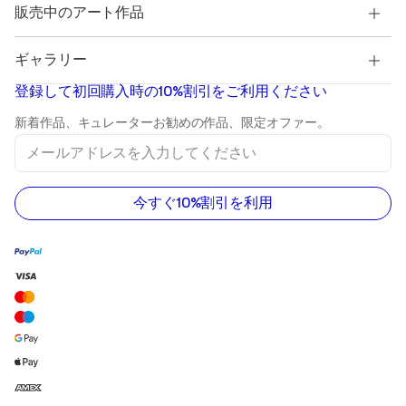
キュレーションされたオリジナルアートを発見する
販売中のアート作品
Marc Chagall
Pablo Picasso
販売中の絵画
Salvador Dalí
ギャラリー
販売中の抽象画
Banksy
油絵
Mr. Brainwash
登録して初回購入時の10%割引をご利用ください
風景画
Shepard Fairey
プリント
新着作品、キュレーターお勧めの作品、限定オファー。
彫刻
メ
アクリル画
ー
ル
ア
ド
今すぐ10%割引を利用
レ
ス
を
入
力
し
て
く
だ
さ
い