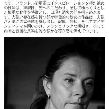
ます。フランドル初期派にインスピレーションを得た彼女
の技法は、重層性、光へのこだわり、そしてゆっくりとし
た慎重な動作を特徴とし、出現と消失の間を揺らめきま
す。力強い存在感を持つ顔が特徴的な彼女の作品は、力強
さと脆さの緊張感を醸し出し、記憶、忘却、そしてアイデ
ンティティを問いかけ、メランコリックな明晰さ、そして
内省と親密な共鳴を誘う静かな存在感を伝えています。