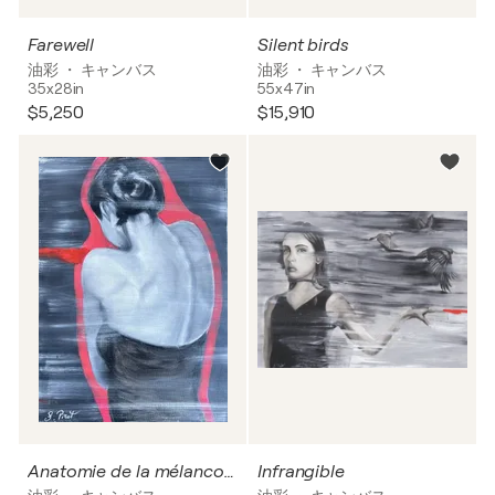
Farewell
Silent birds
油彩 ・ キャンバス
油彩 ・ キャンバス
35x28in
55x47in
$5,250
$15,910
Anatomie de la mélancolie « espace fragile»
Infrangible