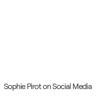
2021
Metanoia: / Le palais - Arlon, ベルギー
2021
Salon d'Automne / Champs Elysées - Paris, フラン
ス
2020
Salon d'Automne / Champs Elysées - Paris, フラン
ス
2019
Biennale d'art contemporain / Cattenom -
Cattenom, フランス
Sophie Pirot on Social Media