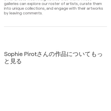
Paris, フランス
Tokyo (août 2022)
galleries can explore our roster of artists, curate them
Rank'art, peinture toutes techniques- Prix du
into unique collections, and engage with their artworks
public- フランス
2024
2018
by leaving comments.
SALON D' AUTOMNE / Champs Elysées - Paris, フ
Syl.C.
- Une artiste habille Bernard-Massard
ランス
2023
Salon d'Automne / Halle de la Villette - Paris, フラン
ス
2022
Biennale d'Art Contemporain de Versailles / Le
Sophie Pirotさんの作品についてもっ
carré à farine - Versailles, フランス
と見る
2022
Anges et démons / Maison de la culture - Arlon, ベ
ルギー
2022
Biennale d'art contemporain de Strassen / Ville de
Strassen - Strassen, ルクセンブルク
2022
CAEA Japon / Musée d'art National - Tokyo, 日本