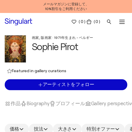
メールマガジンに登録して、
10%割引をご利用ください
(
0
)
( 0 )
画家, 版画家 · 1971年生まれ - ベルギー
Sophie Pirot
Featured in gallery curations
アーティストをフォロー
作品
Biography
プロフィール
Gallery perspectiv
価格
技法
大きさ
特別オファー