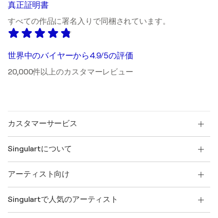
真正証明書
すべての作品に署名入りで同梱されています。
世界中のバイヤーから4.9/5の評価
20,000件以上のカスタマーレビュー
カスタマーサービス
お問い合わせ
Singulartについて
配送
返品ポリシー
SINGULARTについて
お客様の声
アーティスト向け
よくあるご質問
SINGULARTのギフトカード
アフィリエイト
トレードプログラムに参加
Singulartにアーティストとして参加するには?
提携アーティスト
アカウント
Singulartで人気のアーティスト
クリエイターとしてログインする
Singulart Magazine
購入者保護
採用
+81 120-975-226
Henri Matisse