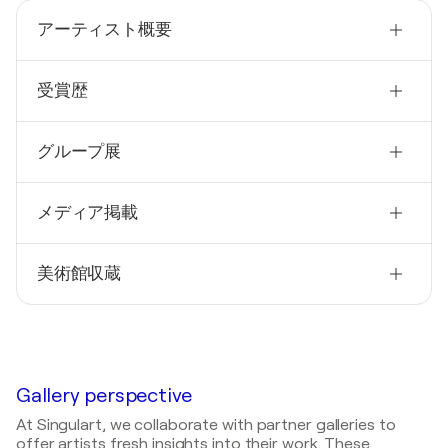
アーティスト概要
国籍
受賞歴
ベルギー
生年
2026
1971
グループ展
Salon International d'Art Contemporain- Premier
prix des œuvres bidimensionnelles- Esch sur
技法
Alzette, ルクセンブルク
2026
画家, 版画家
メディア掲載
Salon d'art contemporain d'Esch Sur Alzette / Le
2024
théâtre - Esch sur Alzette, ルクセンブルク
Salon d'Automne- Prix de la peinture- Paris, フラン
2023
ス
2025
美術館収蔵
TVLUX
- A propos de Sophie Pirot
Biennale d'art contemporain d'Arlon / Le palais -
2022
Arlon, ベルギー
2022
2022
Biennale d'art contemporain de Strassen -
Anne-Sophie Gérouville
- A propos de la série
Ville de Strassen, ルクセンブルク
Nominated- LUXEMBOURG, ルクセンブルク
2025
Memento Mori, Interview et article
Histoires gravées / galerie d'Art Memento Vivere -
2022
2018
Arlon, ベルギー
2022
Ville de Marche en Famenne, ベルギー
Golden talents - Bernard Massart- Prix du public,
Gallery perspective
Anne-Sophie Gérouville
- A propos de la série
validé par le Jury- LUXEMBOURG, ルクセンブルク
2025
Memento Mori: Salon d'automne, biennale d'art
2019
At Singulart, we collaborate with partner galleries to
SALON D' AUTOMNE / Place de la Concorde -
contemporain de Versailles, Musée d'art national de
2015
offer artists fresh insights into their work. These
Musée Gaspar, ベルギー