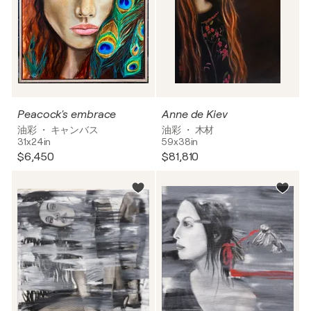
Peacock's embrace
Anne de Kiev
油彩 ・ キャンバス
油彩 ・ 木材
31x24in
59x38in
$6,450
$81,810