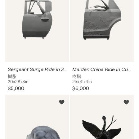
Sergeant Surge Ride in 2024 GMC Hummer EV SUV
Maiden China Ride in Custom Hongqi E-HS9
樹脂
樹脂
20x28x3in
25x31x4in
$5,000
$6,000