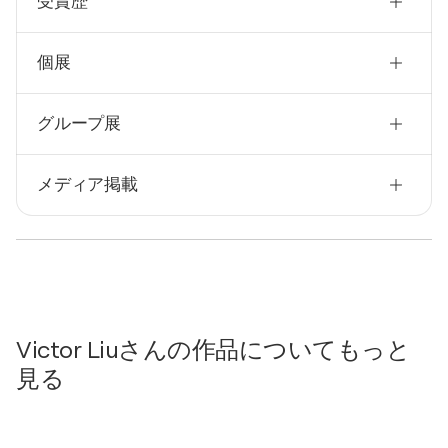
受賞歴
アメリカ合衆国
生年
2005
1967
個展
New York Foundation for the Arts, Fellowship
Award, New York- Winner- New York, NY, アメリカ合
技法
衆国
2015
彫刻家, ビジュアルアーティスト
グループ展
Seastead at Night / REVERSE Gallery - Brooklyn,
NY, アメリカ合衆国
2025
メディア掲載
Wavelengths / SVA Chelsea Gallery - New York, ア
メリカ合衆国
2024
2024
Siba Kumar Das
- Magnetic at PS122 Gallery
Magnetic / PS 122 Gallery - New York, アメリカ合衆
国
2024
Jonathan Goodman
- Laura Smith and Victor Liu
2023
South Brooklyn Salon / Thomas VanDyke Gallery -
Victor Liuさんの作品についてもっと
Brooklyn, NY, アメリカ合衆国
見る