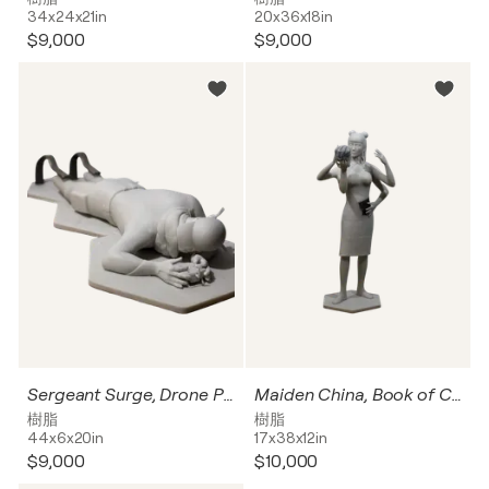
34x24x21in
20x36x18in
$9,000
$9,000
Sergeant Surge, Drone Prone
Maiden China, Book of Changes
樹脂
樹脂
44x6x20in
17x38x12in
$9,000
$10,000