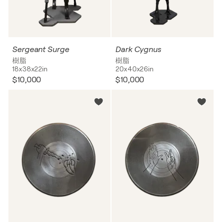
Sergeant Surge
Dark Cygnus
樹脂
樹脂
18x38x22in
20x40x26in
$10,000
$10,000