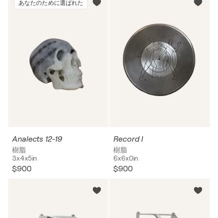
あなたのために選ばれた
Analects 12-19
Record I
樹脂
樹脂
3x4x5in
6x6x0in
$900
$900