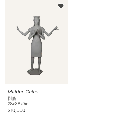
Maiden China
樹脂
28x38x9in
$10,000