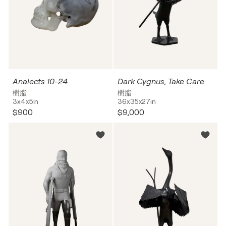
Analects 10-24
Dark Cygnus, Take Care
樹脂
樹脂
3x4x5in
36x35x27in
$900
$9,000