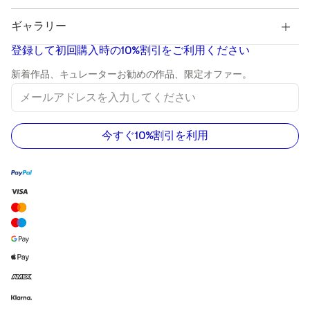
Pablo Picasso
販売中の絵画
Salvador Dalí
ギャラリー
販売中の抽象画
Banksy
油絵
Mr. Brainwash
登録して初回購入時の10%割引をご利用ください
風景画
Shepard Fairey
プリント
新着作品、キュレーターお勧めの作品、限定オファー。
彫刻
メ
アクリル画
ー
ル
ア
ド
今すぐ10%割引を利用
レ
ス
を
入
力
し
て
く
だ
さ
い