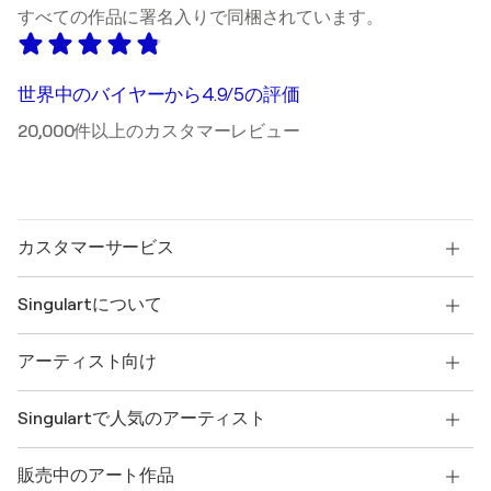
すべての作品に署名入りで同梱されています。
世界中のバイヤーから4.9/5の評価
20,000件以上のカスタマーレビュー
カスタマーサービス
お問い合わせ
Singulartについて
配送
返品ポリシー
SINGULARTについて
お客様の声
アーティスト向け
よくあるご質問
SINGULARTのギフトカード
アフィリエイト
トレードプログラムに参加
Singulartにアーティストとして参加するには?
提携アーティスト
アカウント
Singulartで人気のアーティスト
クリエイターとしてログインする
Singulart Magazine
購入者保護
採用
+81 120-975-226
Henri Matisse
キュレーションされたオリジナルアートを発見する
販売中のアート作品
Marc Chagall