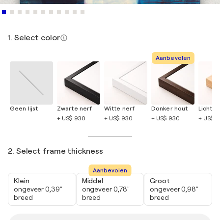
1. Select color
Aanbevolen
Geen lijst
Zwarte nerf
Witte nerf
Donker hout
Licht h
+ US$ 930
+ US$ 930
+ US$ 930
+ US$ 
2. Select frame thickness
Aanbevolen
Klein
Middel
Groot
ongeveer 0,39"
ongeveer 0,78"
ongeveer 0,98"
breed
breed
breed