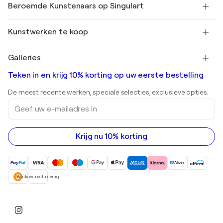
Onze kunstenaars
Mijn Account
Beroemde Kunstenaars op Singulart
Inloggen als Artiest
Singulart Magazine
Koopbescherming
Werken bij SINGULART
+31 20 241 4758
Henri Matisse
Ontdek gecureerde originele kunst
Kunstwerken te koop
Marc Chagall
Pablo Picasso
Schilderijen te koop
Salvador Dalí
Galleries
Abstracte schilderijen te koop
Banksy
Olieverfschilderijen
Mr. Brainwash
Kunstgaleries in Nederland
Teken in en krijg 10% korting op uw eerste bestelling
Landschapsschilderijen
Shepard Fairey
Afdrukken
De meest recente werken, speciale selecties, exclusieve opties.
Beelden
Geef
Acrylverfschilderijen
uw
e-
mailadres
in
Krijg nu 10% korting
Bankoverschrijving