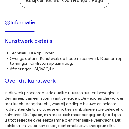
Bekijk al het werk van François Pagé
Informatie
Kunstwerk details
Techniek
:
Olie op Linnen
Overige details
:
Kunstwerk op houten raamwerk. Klaar om op
te hangen. Omlijsten op aanvraag.
Afmetingen
:
31,9x39,4in
Over dit kunstwerk
In dit werk probeerde ik de dualiteit tussen rust en beweging in
de nasleep van een storm vast te leggen. De vleugjes olie worden
met kracht aangebracht, waarbij de diepe blauwe en heldere
rode tinten de tumultueuze emoties symboliseren die geleidelijk
kalmeren. De figuren, minimalistisch maar aangrijpend, nodigen
uit tot reflectie over eenzaamheid en menselijke veerkracht. Dit
schilderij zal zeker een diepe, contemplatieve energie in elke