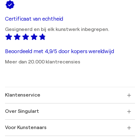
Certificaat van echtheid
Gesigneerd en bij elk kunstwerk inbegrepen.
Beoordeeld met 4,9/5 door kopers wereldwijd
Meer dan 20.000 klantrecensies
Klantenservice
Neem contact met ons op
Over Singulart
Verzenden
Retourbeleid
Over ons
Klantbeoordelingen
Voor Kunstenaars
Veelgestelde Vragen
SINGULART Cadeaubon
Affiliates
Neem deel aan ons handelsprogramma
Word lid van Singulart als een kunstenaar