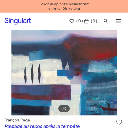
Teken in op onze nieuwsbrief
en krijg 10% korting
(
0
)
( 0 )
1
/
6
François Pagé
Paysage au repos après la tempête