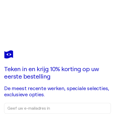
FRANÇOIS PAGÉ
Paysage au repos après la tempête
US$ 4.120
Doe een bod
Kopen
Teken in en krijg 10% korting op uw
eerste bestelling
De meest recente werken, speciale selecties,
exclusieve opties.