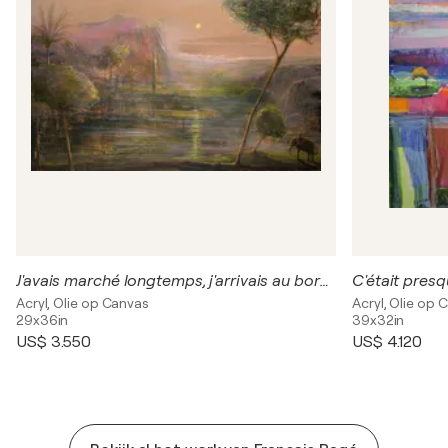
J'avais marché longtemps, j'arrivais au bord de la nuit. Le vent du sud jaune rendait au paysage encore tiède d'odorantes ombres mauves.
Acryl, Olie op Canvas
Acryl, Olie op 
29x36in
39x32in
US$ 3.550
US$ 4.120