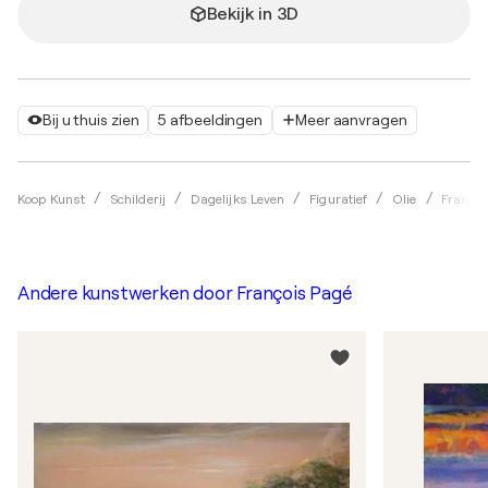
Bekijk in 3D
Bij u thuis zien
5 afbeeldingen
Meer aanvragen
Koop Kunst
Schilderij
Dagelijks Leven
Figuratief
Olie
Françoi
Andere kunstwerken door
François Pagé