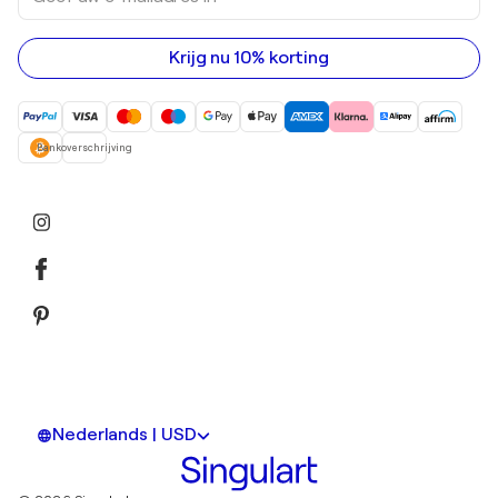
uw
e-
mailadres
in
Krijg nu 10% korting
Bankoverschrijving
Nederlands | USD