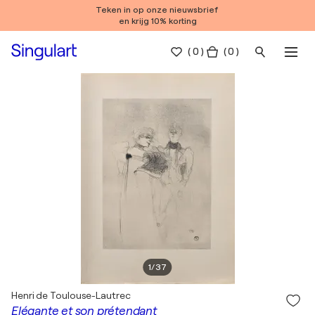
Teken in op onze nieuwsbrief
en krijg 10% korting
(
0
)
( 0 )
1
/
37
Henri de Toulouse-Lautrec
Elégante et son prétendant