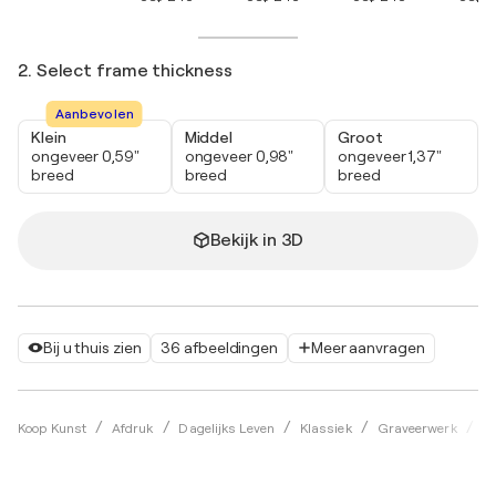
2. Select frame thickness
Aanbevolen
Klein
Middel
Groot
ongeveer 0,59"
ongeveer 0,98"
ongeveer 1,37"
breed
breed
breed
Bekijk in 3D
Bij u thuis zien
36 afbeeldingen
Meer aanvragen
Koop Kunst
Afdruk
Dagelijks Leven
Klassiek
Graveerwerk
He