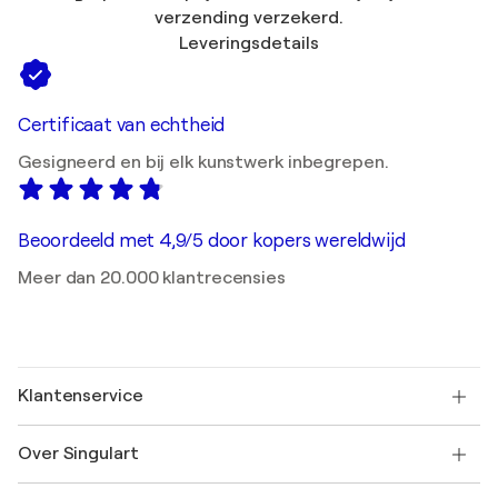
verzending verzekerd.
Leveringsdetails
Certificaat van echtheid
Gesigneerd en bij elk kunstwerk inbegrepen.
Beoordeeld met 4,9/5 door kopers wereldwijd
Meer dan 20.000 klantrecensies
Klantenservice
Neem contact met ons op
Over Singulart
Verzenden
Retourbeleid
Over ons