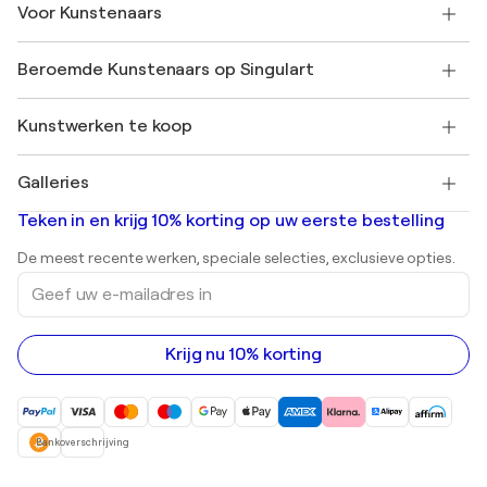
Klantbeoordelingen
Voor Kunstenaars
Veelgestelde Vragen
SINGULART Cadeaubon
Affiliates
Neem deel aan ons handelsprogramma
Word lid van Singulart als een kunstenaar
Onze kunstenaars
Mijn Account
Beroemde Kunstenaars op Singulart
Inloggen als Artiest
Singulart Magazine
Koopbescherming
Werken bij SINGULART
+31 20 241 4758
Henri Matisse
Ontdek gecureerde originele kunst
Kunstwerken te koop
Marc Chagall
Pablo Picasso
Schilderijen te koop
Salvador Dalí
Galleries
Abstracte schilderijen te koop
Banksy
Olieverfschilderijen
Mr. Brainwash
Kunstgaleries in Nederland
Teken in en krijg 10% korting op uw eerste bestelling
Landschapsschilderijen
Shepard Fairey
Afdrukken
De meest recente werken, speciale selecties, exclusieve opties.
Beelden
Geef
Acrylverfschilderijen
uw
e-
mailadres
in
Krijg nu 10% korting
Bankoverschrijving