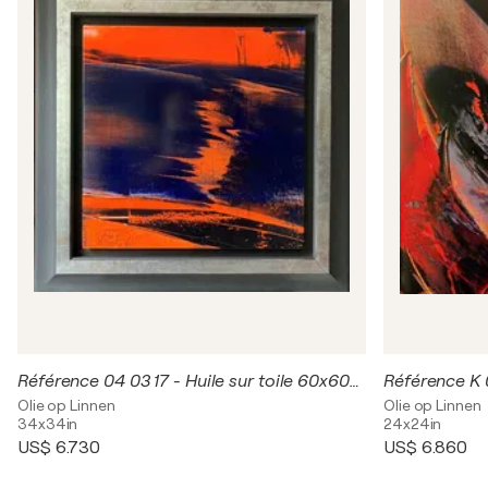
Référence 04 03 17 - Huile sur toile 60x60cm ( 87x87cm encadrée)
Référence K 
Olie op Linnen
Olie op Linnen
34x34in
24x24in
US$ 6.730
US$ 6.860