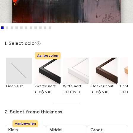
1. Select color
Aanbevolen
Geen lijst
Zwarte nerf
Witte nerf
Donker hout
Licht h
+ US$ 530
+ US$ 530
+ US$ 530
+ US$ 
2. Select frame thickness
Aanbevolen
Klein
Middel
Groot