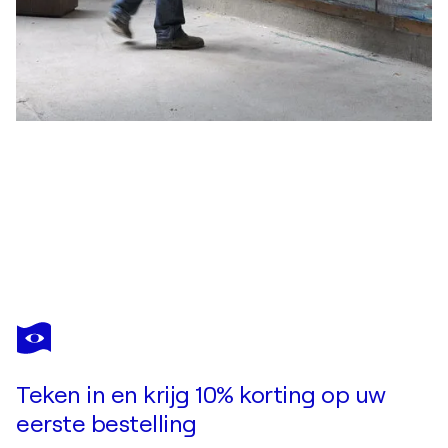
ROBERT H N RICH
Sunset at the North Atlantic Ocean, abstract informal no 2069-7
US$ 11.990
Doe een bod
Kopen
Teken in en krijg 10% korting op uw
eerste bestelling