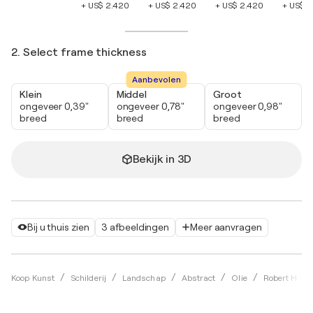
+ US$ 2.420
+ US$ 2.420
+ US$ 2.420
+ US$ 2
2. Select frame thickness
Aanbevolen
Klein
Middel
Groot
ongeveer 0,39"
ongeveer 0,78"
ongeveer 0,98"
breed
breed
breed
Bekijk in 3D
Bij u thuis zien
3 afbeeldingen
Meer aanvragen
Koop Kunst
Schilderij
Landschap
Abstract
Olie
Robert H N R