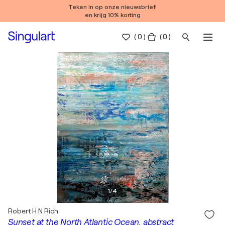
Teken in op onze nieuwsbrief
en krijg 10% korting
(
0
)
( 0 )
1
/
4
Robert H N Rich
Sunset at the North Atlantic Ocean, abstract