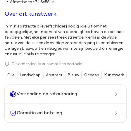
Afmetingen
:
74,8x55,1in
Over dit kunstwerk
In mijn abstracte olieverfschilderij nodig ik je uit om het
onbegrijpelijke, het moment van oneindigheid boven de oceaan
te voelen. Met elke penseelstreek streefde ik ernaar de wilde
natuur van de zee en de vredige zonsondergang te combineren.
De lagen blauw, wit en vleugjes warmte zijn bedoeld om energie
en rust in je huis te brengen.
Dit onderdeel is automatisch vertaald.
Olie
Landschap
Abstract
Blauw
Oceaan
Kunstwerk
Verzending en retournering
Garantie en betaling