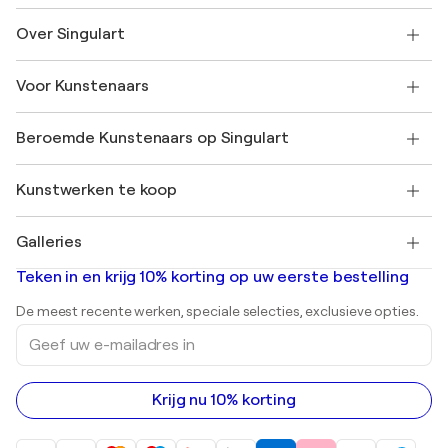
Neem contact met ons op
Over Singulart
Verzenden
Retourbeleid
Over ons
Klantbeoordelingen
Voor Kunstenaars
Veelgestelde Vragen
SINGULART Cadeaubon
Affiliates
Neem deel aan ons handelsprogramma
Word lid van Singulart als een kunstenaar
Onze kunstenaars
Mijn Account
Beroemde Kunstenaars op Singulart
Inloggen als Artiest
Singulart Magazine
Koopbescherming
Werken bij SINGULART
+31 20 241 4758
Henri Matisse
Ontdek gecureerde originele kunst
Kunstwerken te koop
Marc Chagall
Pablo Picasso
Schilderijen te koop
Salvador Dalí
Galleries
Abstracte schilderijen te koop
Banksy
Olieverfschilderijen
Mr. Brainwash
Kunstgaleries in Nederland
Teken in en krijg 10% korting op uw eerste bestelling
Landschapsschilderijen
Shepard Fairey
Afdrukken
De meest recente werken, speciale selecties, exclusieve opties.
Beelden
Geef
Acrylverfschilderijen
uw
e-
mailadres
in
Krijg nu 10% korting