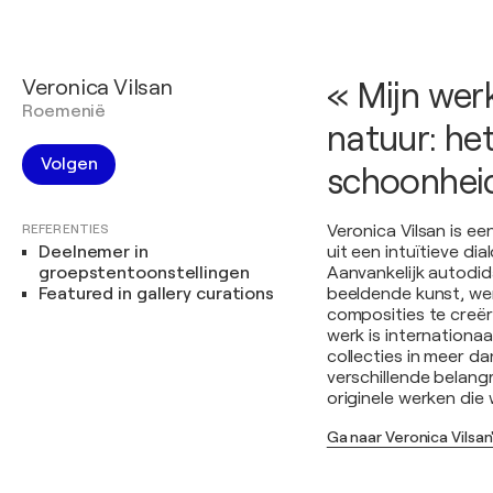
Veronica Vilsan
« Mijn werk
Roemenië
natuur: het
Volgen
schoonheid
REFERENTIES
Veronica Vilsan is 
Deelnemer in
uit een intuïtieve di
groepstentoonstellingen
Aanvankelijk autodid
Featured in gallery curations
beeldende kunst, we
composities te creër
werk is internationa
collecties in meer da
verschillende belang
originele werken die
Ga naar Veronica Vilsan