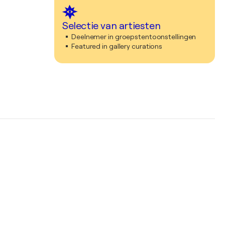
Selectie van artiesten
Deelnemer in groepstentoonstellingen
Featured in gallery curations