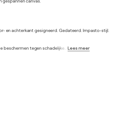
en gespannen canvas.
voor- en achterkant gesigneerd. Gedateerd. Impasto-stijl.
j te beschermen tegen schadelijke
…
Lees meer