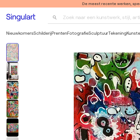
De meest recente werken, speci
Zoek naar een kunstwerk, stijl, art
Nieuwkomers
Schilderij
Prenten
Fotografie
Sculptuur
Tekening
Kunst