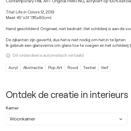
Contemporary FINE ART Original PAINTING, acrylverf op 100% kato
Titel: Life in Colors 12, 2019
Maat 45''x31 "(115x80cm)
Hand geschilderd. Origineel, niet bedrukt. Het schilderij is aan de 
De zijkanten zijn geverfd, dus het is niet nodig om het in te lijsten.
Ik gebruik een glansvernis om glans toe te voegen en het schilderi
Dit onderdeel is automatisch vertaald.
Acryl
Abstractie
Pop Art
Rood
Textiel
Verf
Ontdek de creatie in interieurs
Kamer
Woonkamer