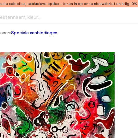
ale selecties, exclusieve opties
- teken in op onze nieuwsbrief en krijg 10%
iestennaam, kleur...
enaars
Speciale aanbiedingen