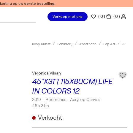
 korting op uw eerste bestelling.
(
0
)
( 0 )
Verkoop met ons
Koop Kunst
Schilderij
Abstractie
Pop Art
Acryl
Veronica Vilsan
45''X31"( 115X80CM) LIFE
IN COLORS 12
2019
• Roemenië
•
Acryl op Canvas
45 x 31 in
Verkocht