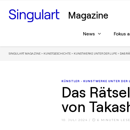
Magazine
News
Fokus 
SINGULART MAGAZINE
>
KUNSTGESCHICHTE
>
KUNSTWERKE UNTER DER LUPE
>
DAS RÄ
KÜNSTLER
•
KUNSTWERKE UNTER DER 
Das Rätse
von Takas
10. JULI 2024
/
6 MINUTEN LESE