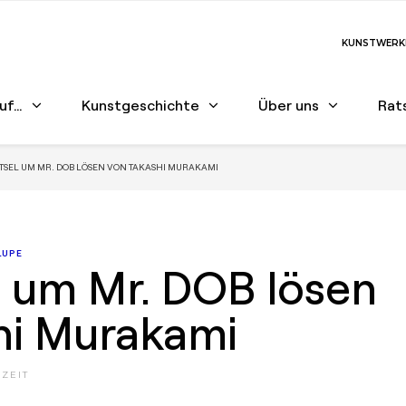
KUNSTWERK
auf…
Kunstgeschichte
Über uns
Rat
TSEL UM MR. DOB LÖSEN VON TAKASHI MURAKAMI
LUPE
l um Mr. DOB lösen
hi Murakami
ZEIT