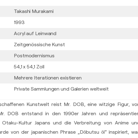
Takashi Murakami
1993
Acryl auf Leinwand
Zeitgenössische Kunst
Postmodernismus
54,1 x 54,1 Zoll
Mehrere Iterationen existieren
Private Sammlungen und Galerien weltweit
chaffenen Kunstwelt reist Mr. DOB, eine witzige Figur, vo
r. DOB entstand in den 1990er Jahren und repräsentier
e Otaku-Kultur Japans und die Verbreitung von Anime un
de von der japanischen Phrase „Dōbutsu ōi“ inspiriert, wa