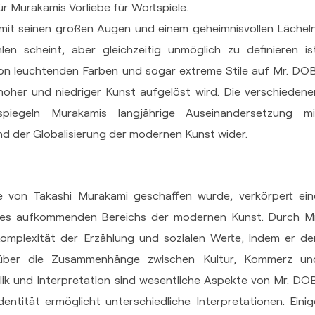
für Murakamis Vorliebe für Wortspiele.
it seinen großen Augen und einem geheimnisvollen Lächeln
en scheint, aber gleichzeitig unmöglich zu definieren ist
on leuchtenden Farben und sogar extreme Stile auf Mr. DOB
oher und niedriger Kunst aufgelöst wird. Die verschiedene
piegeln Murakamis langjährige Auseinandersetzung mi
 der Globalisierung der modernen Kunst wider.
die von Takashi Murakami geschaffen wurde, verkörpert ein
 des aufkommenden Bereichs der modernen Kunst. Durch Mr
omplexität der Erzählung und sozialen Werte, indem er de
, über die Zusammenhänge zwischen Kultur, Kommerz un
ik und Interpretation sind wesentliche Aspekte von Mr. DOB
entität ermöglicht unterschiedliche Interpretationen. Einig