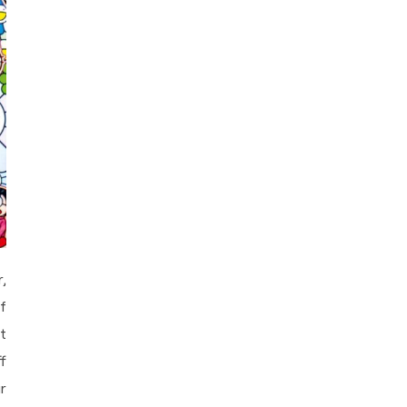
,
f
t
f
r