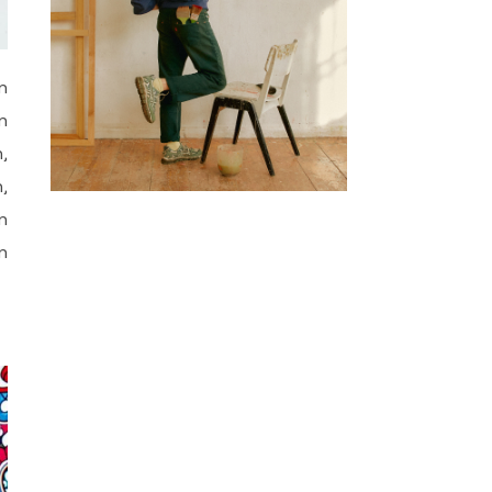
n
n
,
,
n
n