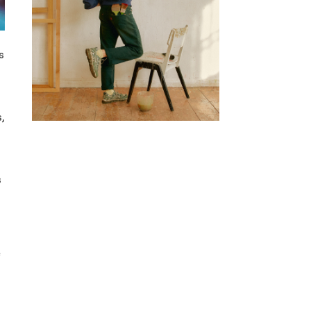
s
,
s
e