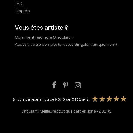
FAQ
Emplois
Vous êtes artiste ?
Comment rejoindre Singulart ?
Accès à votre compte (artistes Singulart uniquement)
Singulart a reçu la note de
9.8
/
10
sur
5932
avis.
Singulart | Meilleure boutique d'art en ligne - 2021 ©