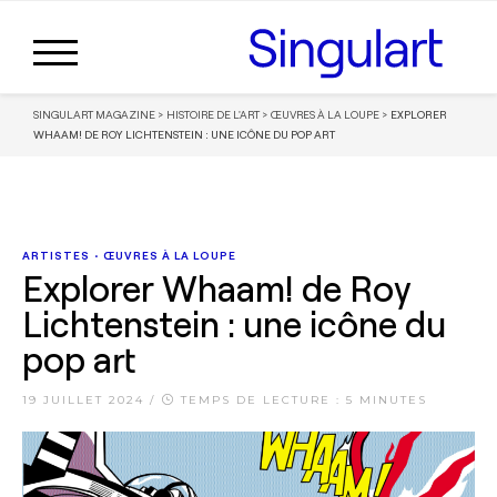
SINGULART MAGAZINE
>
HISTOIRE DE L'ART
>
ŒUVRES À LA LOUPE
>
EXPLORER
WHAAM! DE ROY LICHTENSTEIN : UNE ICÔNE DU POP ART
ARTISTES
•
ŒUVRES À LA LOUPE
Explorer Whaam! de Roy
Lichtenstein : une icône du
pop art
19 JUILLET 2024
/
TEMPS DE LECTURE : 5 MINUTES