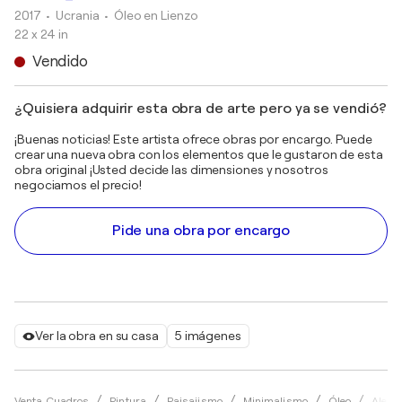
2017
• Ucrania
•
Óleo en Lienzo
22 x 24 in
Vendido
¿Quisiera adquirir esta obra de arte pero ya se vendió?
¡Buenas noticias! Este artista ofrece obras por encargo. Puede
crear una nueva obra con los elementos que le gustaron de esta
obra original ¡Usted decide las dimensiones y nosotros
negociamos el precio!
Pide una obra por encargo
Ver la obra en su casa
5 imágenes
Venta Cuadros
Pintura
Paisajismo
Minimalismo
Óleo
Alexa