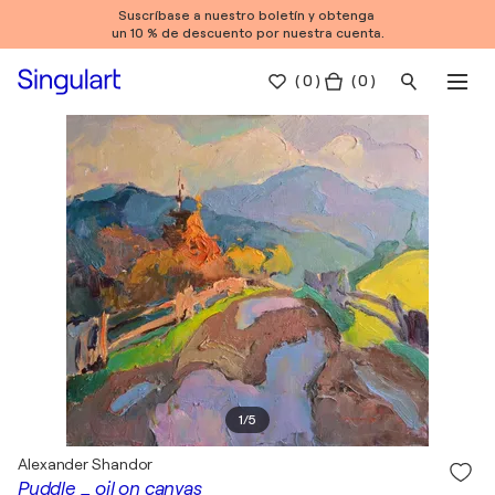
Suscríbase a nuestro boletín y obtenga
un 10 % de descuento por nuestra cuenta.
(
0
)
( 0 )
1
/
5
Alexander Shandor
Puddle _ oil on canvas