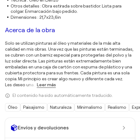
Técnica
:
Óleo en Lienzo
Otros detalles
:
Obra estirada sobre bastidor. Lista para
colgar. Enmarcación bajo pedido.
Dimensiones
:
21,7x23,6in
Acerca de la obra
Solo se utilizan pinturas al óleo y materiales de la más alta
calidad en mis obras. Una vez que las pinturas están terminadas,
se cubren con un barniz especial para protegerlas del polvo y la
luz solar directa. Las pinturas están extremadamente bien
embaladas en una caja de cartón con espuma de plástico y una
cubierta protectora para sus frentes. Cada pintura es una sola
copia. Mi principio es crear algo nuevo y diferente cada vez.
Les deseo una
…
Leer más
El contenido ha sido automáticamente traducido.
Óleo
Paisajismo
Naturaleza
Minimalismo
Realismo
Exp
Envíos y devoluciones