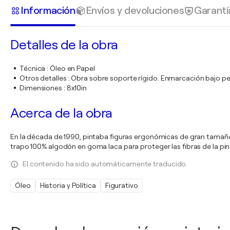
Información
Envíos y devoluciones
Garantí
Detalles de la obra
Técnica
:
Óleo en Papel
Otros detalles
:
Obra sobre soporte rígido. Enmarcación bajo pe
Dimensiones
:
8x10in
Acerca de la obra
En la década de 1990, pintaba figuras ergonómicas de gran tamaño
trapo 100% algodón en goma laca para proteger las fibras de la pint
El contenido ha sido automáticamente traducido.
Óleo
Historia y Política
Figurativo