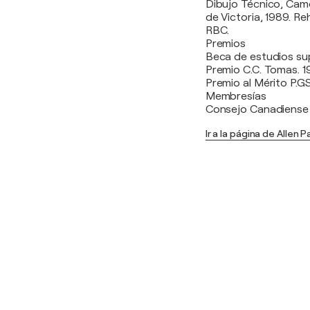
Dibujo Técnico, Camo
de Victoria, 1989. Re
RBC.
Premios
Beca de estudios sup
Premio C.C. Tomas. 1
Premio al Mérito P.GS
Membresías
Consejo Canadiense 
Ir a la página de Allen 