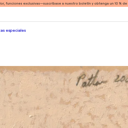
or, funciones exclusivas
—suscríbase a nuestro boletín y obtenga un 10 % d
as especiales