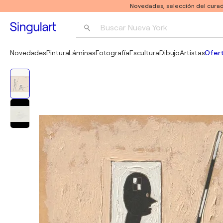
Novedades, selección del curad
Buscar 
Nueva York
Fotografía
Novedades
Pintura
Láminas
Fotografía
Escultura
Dibujo
Artistas
Ofert
Pop Art
Pablo Picasso