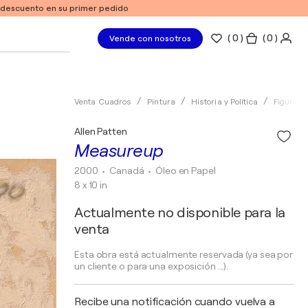
e descuento en su primer pedido
(
0
)
( 0 )
Vende con nosotros
Venta Cuadros
Pintura
Historia y Política
Figurativ
Allen Patten
Measureup
2000
• Canadá
•
Óleo en Papel
8 x 10 in
Actualmente no disponible para la
venta
Esta obra está actualmente reservada (ya sea por
un cliente o para una exposición ...).
Recibe una notificación cuando vuelva a