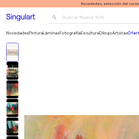
Novedades, selección del curad
Buscar 
Nueva York
Fotografía
Novedades
Pintura
Láminas
Fotografía
Escultura
Dibujo
Artistas
Ofert
Pop Art
Pablo Picasso