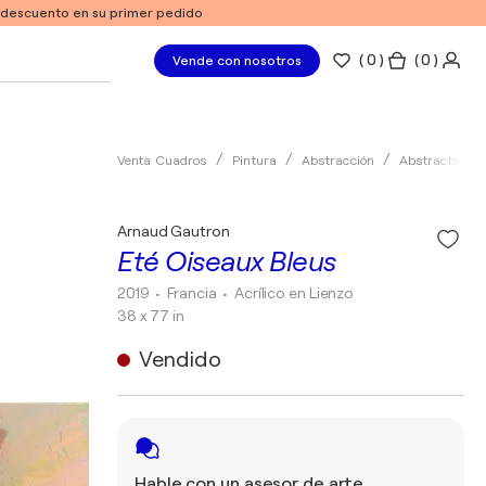
e descuento en su primer pedido
(
0
)
( 0 )
Vende con nosotros
Venta Cuadros
Pintura
Abstracción
Abstracto
Arnaud Gautron
Eté Oiseaux Bleus
2019
• Francia
•
Acrílico en Lienzo
38 x 77 in
Vendido
Hable con un asesor de arte.