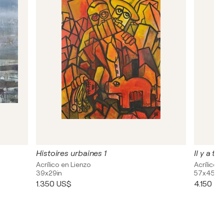
Histoires urbaines 1
Il y a to
Acrílico en Lienzo
Acrílico 
39x29in
57x45in
1.350 US$
4.150 U