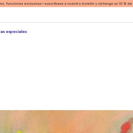
or, funciones exclusivas
—suscríbase a nuestro boletín y obtenga un 10 % d
as especiales