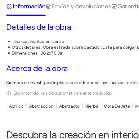
Información
Envíos y devoluciones
Garantí
Detalles de la obra
Técnica
:
Acrílico en Lienzo
Otros detalles
:
Obra estirada sobre bastidor. Lista para colgar
Dimensiones
:
38,2x76,8in
Acerca de la obra
Siempre en investigación plástica alrededor del ave, nuevas forma
El contenido ha sido automáticamente traducido.
Acrílico
Abstracción
Abstracto
Hierba
Obra De Arte
M
Descubra la creación en interio