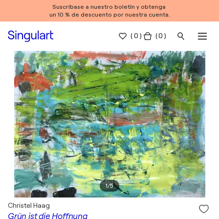
Suscríbase a nuestro boletín y obtenga
un 10 % de descuento por nuestra cuenta.
(
0
)
( 0 )
1
/
5
Christel Haag
Grün ist die Hoffnung