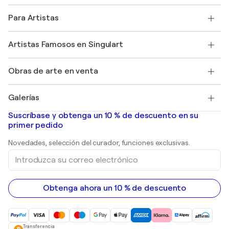
Política de devoluciones
Acerca de nosotros
Testimonios de clientes
Para Artistas
faq
Ofrecer una tarjeta regalo
Afiliados
Unirse a nuestro programa comercial
Únase a Singulart como artista
Nuestros artistas
Mi cuenta
Artistas Famosos en Singulart
Inicie sesión como Artista
Revista Singulart
Protección al comprador
Empleos
+34 911 23 97 81
Henri Matisse
Descubre arte original seleccionado
Obras de arte en venta
Marc Chagall
Pablo Picasso
Cuadros en venta
Salvador Dalí
Galerías
Pinturas abstractas en venta
Banksy
pinturas al óleo
Mr. Brainwash
Galerías de arte en España
Suscríbase y obtenga un 10 % de descuento en su
pinturas de paisajes
Shepard Fairey
primer pedido
Huellas dactilares
Esculturas
Novedades, selección del curador, funciones exclusivas.
pinturas acrílicas
Introduzca
su
correo
electrónico
Obtenga ahora un 10 % de descuento
Transferencia