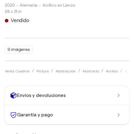
2020
• Alemania
•
Acrílico en Lienzo
28 x 31 in
Vendido
9 imágenes
Venta Cuadros
Pintura
Abstracción
Abstracto
Acrílico
Chris
Envíos y devoluciones
Garantía y pago