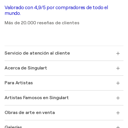
Valorado con 4,9/5 por compradores de todo el
mundo.
Más de 20.000 reseñas de clientes
Servicio de atención al cliente
Contacte con nosotros
Acerca de Singulart
Envío
Política de devoluciones
Acerca de nosotros
Testimonios de clientes
Para Artistas
faq
Ofrecer una tarjeta regalo
Afiliados
Unirse a nuestro programa comercial
Únase a Singulart como artista
Nuestros artistas
Mi cuenta
Artistas Famosos en Singulart
Inicie sesión como Artista
Revista Singulart
Protección al comprador
Empleos
+34 911 23 97 81
Henri Matisse
Descubre arte original seleccionado
Obras de arte en venta
Marc Chagall
Pablo Picasso
Cuadros en venta
Salvador Dalí
Galerías