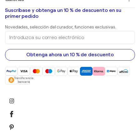
Pinturas abstractas en venta
Banksy
pinturas al óleo
Mr. Brainwash
Galerías de arte en España
Suscríbase y obtenga un 10 % de descuento en su
pinturas de paisajes
Shepard Fairey
primer pedido
Huellas dactilares
Esculturas
Novedades, selección del curador, funciones exclusivas.
pinturas acrílicas
Introduzca
su
correo
electrónico
Obtenga ahora un 10 % de descuento
Transferencia
bancaria