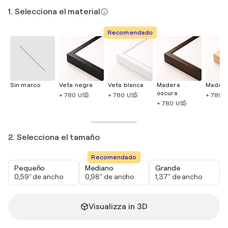
1. Selecciona el material
Recomendado
Sin marco
Veta negra
Veta blanca
Madera
Madera
oscura
+ 780 US$
+ 780 US$
+ 780 
+ 780 US$
2. Selecciona el tamaño
Recomendado
Pequeño
Mediano
Grande
0,59" de ancho
0,98" de ancho
1,37" de ancho
Visualizza in 3D