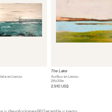
The Lake
plata en Lienzo
Acrílico en Lienzo
28x39in
2.910 US$
os y devoluciones
Garantía y pago