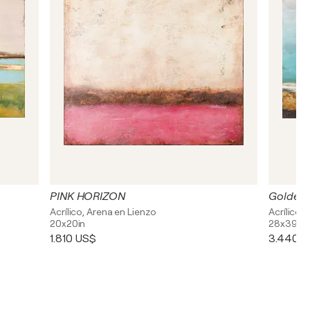
PINK HORIZON
Golden 
Acrílico, Arena en Lienzo
Acrílico,
20x20in
28x39in
1.810 US$
3.440 