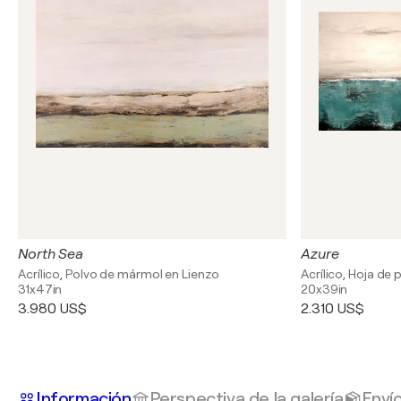
North Sea
Azure
Acrílico, Polvo de mármol en Lienzo
Acrílico, Hoja de 
31x47in
20x39in
3.980 US$
2.310 US$
Información
Perspectiva de la galería
Enví