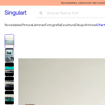
Novedades, selección del curad
Buscar 
Nueva York
Fotografía
Novedades
Pintura
Láminas
Fotografía
Escultura
Dibujo
Artistas
Ofert
Pop Art
Pablo Picasso