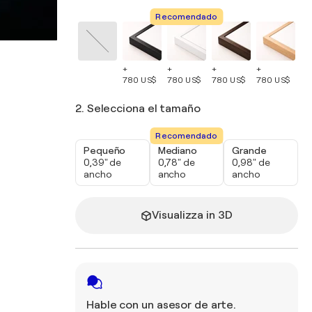
Recomendado
+
+
+
+
+
780 US$
780 US$
780 US$
780 US$
78
2. Selecciona el tamaño
Recomendado
Pequeño
Mediano
Grande
0,39" de
0,78" de
0,98" de
ancho
ancho
ancho
Visualizza in 3D
Hable con un asesor de arte.