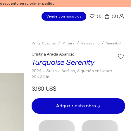
e descuento en su primer pedido
(
0
)
( 0 )
Vende con nosotros
Venta Cuadros
Pintura
Paisajismo
Semiabstracto
Cristina Arada Aparicio
Turquoise Serenity
2024
• Suiza
•
Acrílico, Alquitrán en Lienzo
29 x 36 in
3.160 US$
Adquirir esta obra