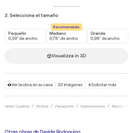
2. Selecciona el tamaño
Recomendado
Pequeño
Mediano
Grande
0,39" de ancho
0,78" de ancho
0,98" de ancho
Visualizza in 3D
Ver la obra en su casa
20 imágenes
Solicitar más
Venta Cuadros
Pintura
Paisajismo
Impresionismo
Resina
D
Otras obras de
Davide Rodoquino