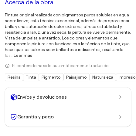
Acerca de la obra
Pintura original realizada con pigmentos puros solubles en agua
sobre lienzo; esta técnica excepcional, además de proporcionar
brillo y una saturación de color extrema, ofrece estabilidad y
resistencia a la luz; una vez seca, la pintura se vuelve permanente.
Vista de un paisaje antártico. Los colores y elementos que
componen la pintura son funcionales a la técnica de la tinta, que
hace que los colores sean brillantes e iridiscentes, resaltando
los
…
Leer más
El contenido ha sido automáticamente traducido.
Resina
Tinta
Pigmento
Paisajismo
Naturaleza
Impresi
Envíos y devoluciones
Garantía y pago