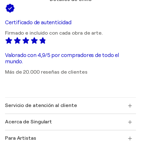
Certificado de autenticidad
Firmado e incluido con cada obra de arte.
Valorado con 4,9/5 por compradores de todo el
mundo.
Más de 20.000 reseñas de clientes
Servicio de atención al cliente
Contacte con nosotros
Acerca de Singulart
Envío
Política de devoluciones
Acerca de nosotros
Testimonios de clientes
Para Artistas
faq
Ofrecer una tarjeta regalo