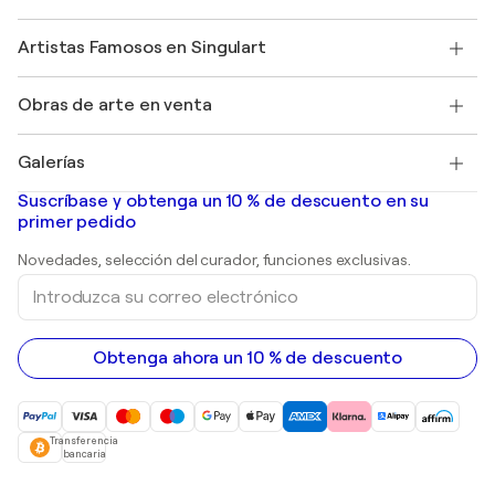
Afiliados
Unirse a nuestro programa comercial
Únase a Singulart como artista
Nuestros artistas
Mi cuenta
Artistas Famosos en Singulart
Inicie sesión como Artista
Revista Singulart
Protección al comprador
Empleos
+34 911 23 97 81
Henri Matisse
Descubre arte original seleccionado
Obras de arte en venta
Marc Chagall
Pablo Picasso
Cuadros en venta
Salvador Dalí
Galerías
Pinturas abstractas en venta
Banksy
pinturas al óleo
Mr. Brainwash
Galerías de arte en España
Suscríbase y obtenga un 10 % de descuento en su
pinturas de paisajes
Shepard Fairey
primer pedido
Huellas dactilares
Esculturas
Novedades, selección del curador, funciones exclusivas.
pinturas acrílicas
Introduzca
su
correo
electrónico
Obtenga ahora un 10 % de descuento
Transferencia
bancaria