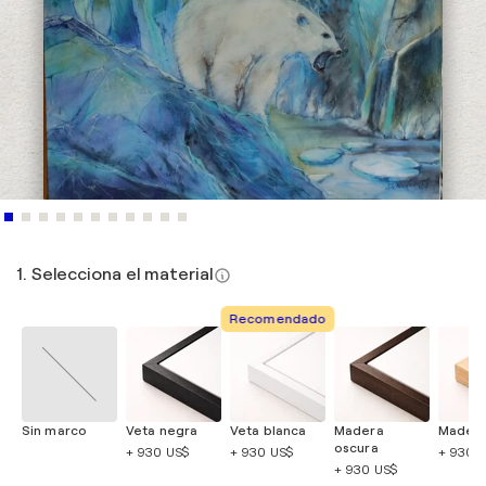
1. Selecciona el material
Recomendado
Sin marco
Veta negra
Veta blanca
Madera
Madera
oscura
+ 930 US$
+ 930 US$
+ 930 
+ 930 US$