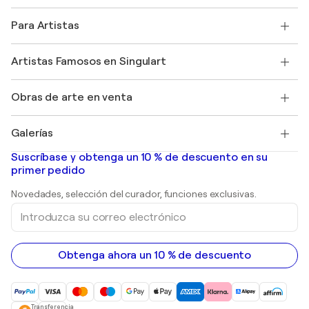
Política de devoluciones
Acerca de nosotros
Testimonios de clientes
Para Artistas
faq
Ofrecer una tarjeta regalo
Afiliados
Unirse a nuestro programa comercial
Únase a Singulart como artista
Nuestros artistas
Mi cuenta
Artistas Famosos en Singulart
Inicie sesión como Artista
Revista Singulart
Protección al comprador
Empleos
+34 911 23 97 81
Henri Matisse
Descubre arte original seleccionado
Obras de arte en venta
Marc Chagall
Pablo Picasso
Cuadros en venta
Salvador Dalí
Galerías
Pinturas abstractas en venta
Banksy
pinturas al óleo
Mr. Brainwash
Galerías de arte en España
Suscríbase y obtenga un 10 % de descuento en su
pinturas de paisajes
Shepard Fairey
primer pedido
Huellas dactilares
Esculturas
Novedades, selección del curador, funciones exclusivas.
pinturas acrílicas
Introduzca
su
correo
electrónico
Obtenga ahora un 10 % de descuento
Transferencia