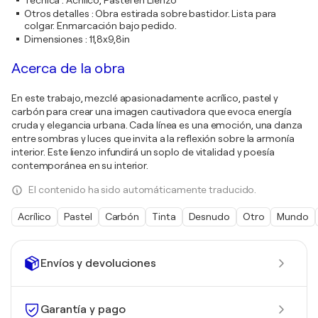
Técnica
:
Acrílico, Pastel en Lienzo
Otros detalles
:
Obra estirada sobre bastidor. Lista para
colgar. Enmarcación bajo pedido.
Dimensiones
:
11,8x9,8in
Acerca de la obra
En este trabajo, mezclé apasionadamente acrílico, pastel y
carbón para crear una imagen cautivadora que evoca energía
cruda y elegancia urbana. Cada línea es una emoción, una danza
entre sombras y luces que invita a la reflexión sobre la armonía
interior. Este lienzo infundirá un soplo de vitalidad y poesía
contemporánea en su interior.
El contenido ha sido automáticamente traducido.
Acrílico
Pastel
Carbón
Tinta
Desnudo
Otro
Mundo
Envíos y devoluciones
Garantía y pago