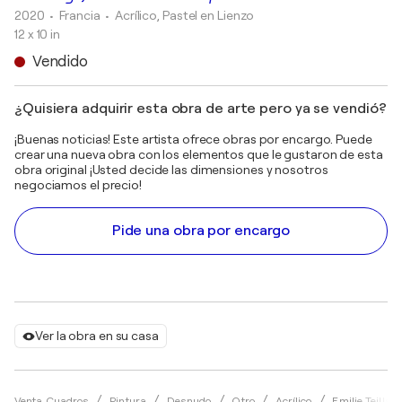
2020
• Francia
•
Acrílico, Pastel en Lienzo
12 x 10 in
Vendido
¿Quisiera adquirir esta obra de arte pero ya se vendió?
¡Buenas noticias! Este artista ofrece obras por encargo. Puede
crear una nueva obra con los elementos que le gustaron de esta
obra original ¡Usted decide las dimensiones y nosotros
negociamos el precio!
Pide una obra por encargo
Ver la obra en su casa
Venta Cuadros
Pintura
Desnudo
Otro
Acrílico
Emilie Teillau