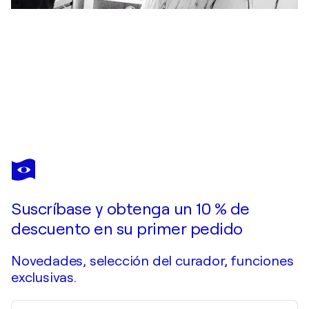
EMILIE
TEILLAUD
¿Quisiera adquirir esta obra de arte pero ya se vendió?
Mon ange, source de mon équilibre
Suscríbase y obtenga un 10 % de
Pide una obra por encargo
descuento en su primer pedido
Novedades, selección del curador, funciones
exclusivas.