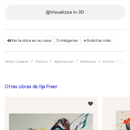
Visualizza in 3D
Ver la obra en su casa
5 imágenes
Solicitar más
Venta Cuadros
Pintura
Abstracción
Abstracto
Acrílico
Ilja F
Otras obras de
Ilja Freer