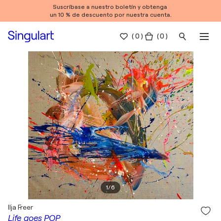
Suscríbase a nuestro boletín y obtenga
un 10 % de descuento por nuestra cuenta.
(
0
)
( 0 )
1
/
6
Ilja Freer
Life goes POP