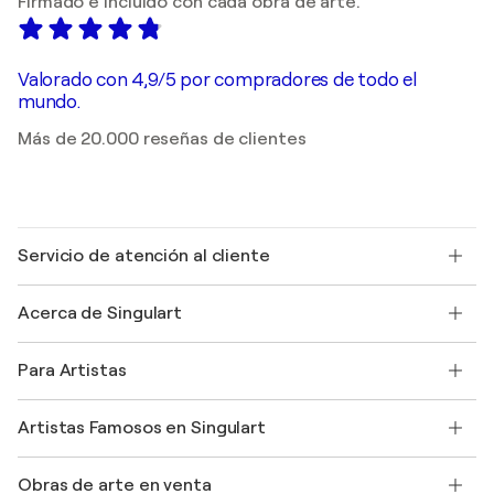
Firmado e incluido con cada obra de arte.
Valorado con 4,9/5 por compradores de todo el
mundo.
Más de 20.000 reseñas de clientes
Servicio de atención al cliente
Contacte con nosotros
Acerca de Singulart
Envío
Política de devoluciones
Acerca de nosotros
Testimonios de clientes
Para Artistas
faq
Ofrecer una tarjeta regalo
Afiliados
Unirse a nuestro programa comercial
Únase a Singulart como artista
Nuestros artistas
Mi cuenta
Artistas Famosos en Singulart
Inicie sesión como Artista
Revista Singulart
Protección al comprador
Empleos
+34 911 23 97 81
Henri Matisse
Descubre arte original seleccionado
Obras de arte en venta
Marc Chagall