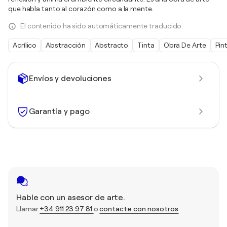
que habla tanto al corazón como a la mente.
El contenido ha sido automáticamente traducido.
Acrílico
Abstracción
Abstracto
Tinta
Obra De Arte
Pin
Envíos y devoluciones
Garantía y pago
Hable con un asesor de arte.
Llamar
+34 911 23 97 81
o
contacte con nosotros