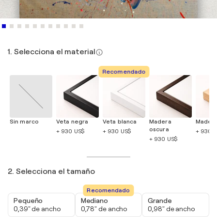
1. Selecciona el material
Recomendado
Sin marco
Veta negra
Veta blanca
Madera
Madera
oscura
+ 930 US$
+ 930 US$
+ 930 
+ 930 US$
2. Selecciona el tamaño
Recomendado
Pequeño
Mediano
Grande
0,39" de ancho
0,78" de ancho
0,98" de ancho