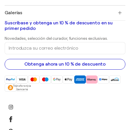
Pablo Picasso
Cuadros en venta
Salvador Dalí
Galerías
Pinturas abstractas en venta
Banksy
pinturas al óleo
Mr. Brainwash
Galerías de arte en España
Suscríbase y obtenga un 10 % de descuento en su
pinturas de paisajes
Shepard Fairey
primer pedido
Huellas dactilares
Esculturas
Novedades, selección del curador, funciones exclusivas.
pinturas acrílicas
Introduzca
su
correo
electrónico
Obtenga ahora un 10 % de descuento
Transferencia
bancaria