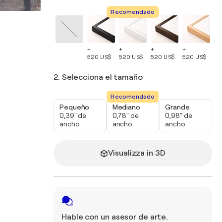
Recomendado
+
+
+
+
+
520 US$
520 US$
520 US$
520 US$
52
2. Selecciona el tamaño
Recomendado
Pequeño
Mediano
Grande
0,39" de
0,78" de
0,98" de
ancho
ancho
ancho
Visualizza in 3D
Hable con un asesor de arte.