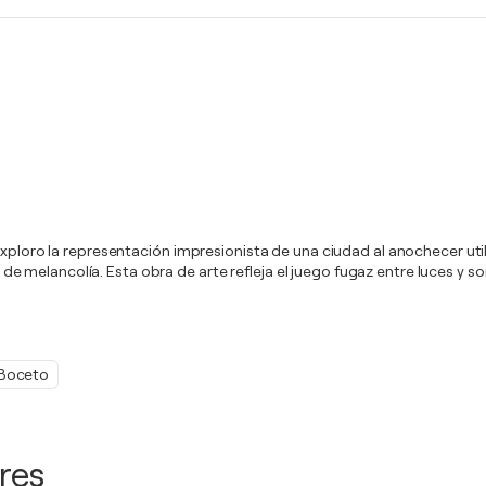
xploro la representación impresionista de una ciudad al anochecer utili
melancolía. Esta obra de arte refleja el juego fugaz entre luces y so
Boceto
res