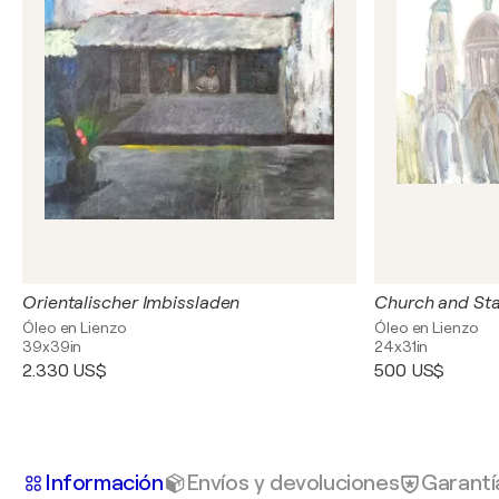
Orientalischer Imbissladen
Church and St
Óleo en Lienzo
Óleo en Lienzo
39x39in
24x31in
2.330 US$
500 US$
Información
Envíos y devoluciones
Garantí