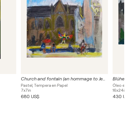
Church and fontain (an hommage to Jean Tinguely and Niki de Saint Phalle)
Blühend
Pastel, Tempera en Papel
Óleo en 
7x7in
16x24in
680 US$
430 US