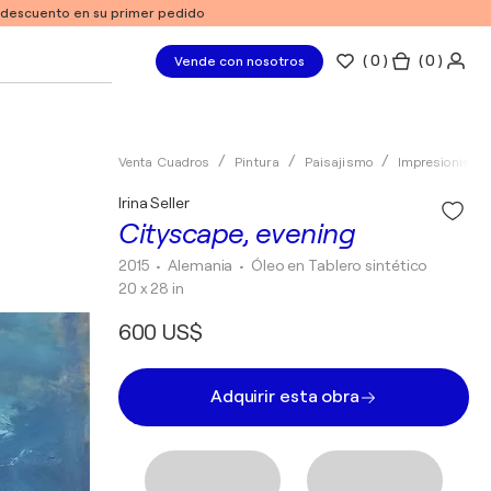
e descuento en su primer pedido
(
0
)
( 0 )
Vende con nosotros
Venta Cuadros
Pintura
Paisajismo
Impresionismo
Irina Seller
Cityscape, evening
2015
• Alemania
•
Óleo en Tablero sintético
20 x 28 in
600 US$
Adquirir esta obra