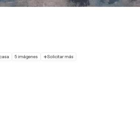
 casa
5 imágenes
Solicitar más