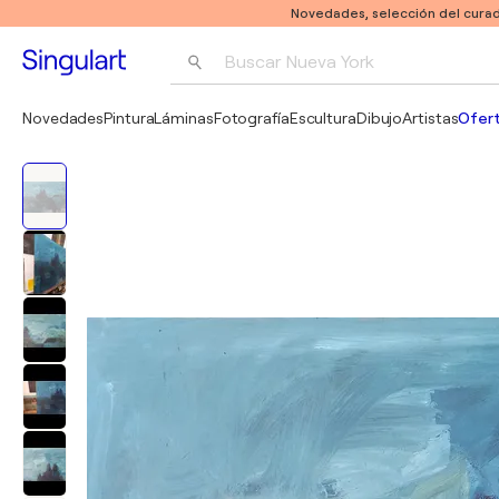
Novedades, selección del curad
Buscar 
Nueva York
Fotografía
Novedades
Pintura
Láminas
Fotografía
Escultura
Dibujo
Artistas
Ofert
Pop Art
Pablo Picasso