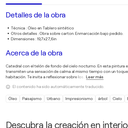
Detalles de la obra
Técnica
:
Óleo en Tablero sintético
Otros detalles
:
Obra sobre carton. Enmarcación bajo pedido.
Dimensiones
:
19,7x27,6in
Acerca de la obra
Catedral con el telón de fondo del cielo nocturno. En esta pintura e
transmiten una sensación de calma al mismo tiempo con un toque de 
habitación. Te invita a reflexionar sobre los
…
Leer más
El contenido ha sido automáticamente traducido.
Óleo
Paisajismo
Urbano
Impresionismo
árbol
Cielo
Descubra la creación en interio