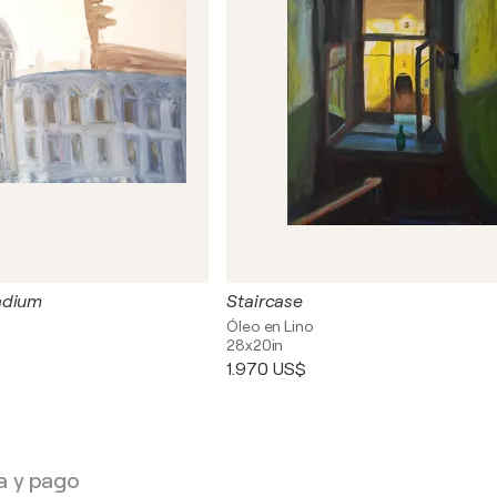
adium
Staircase
Óleo en Lino
28x20in
1.970 US$
a y pago