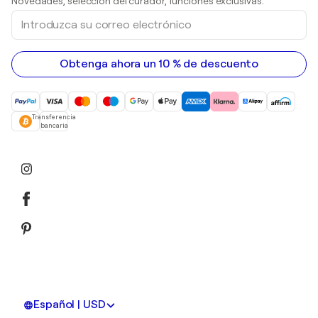
Novedades, selección del curador, funciones exclusivas.
pinturas acrílicas
Introduzca
su
correo
electrónico
Obtenga ahora un 10 % de descuento
Transferencia
bancaria
Español | USD