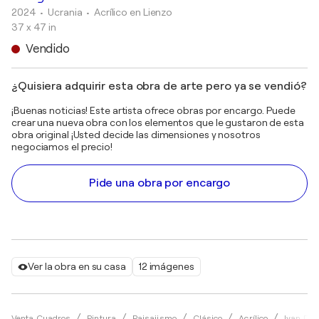
2024
• Ucrania
•
Acrílico en Lienzo
37 x 47 in
Vendido
¿Quisiera adquirir esta obra de arte pero ya se vendió?
¡Buenas noticias! Este artista ofrece obras por encargo. Puede
crear una nueva obra con los elementos que le gustaron de esta
obra original ¡Usted decide las dimensiones y nosotros
negociamos el precio!
Pide una obra por encargo
Ver la obra en su casa
12 imágenes
Venta Cuadros
Pintura
Paisajismo
Clásico
Acrílico
Ivan Did