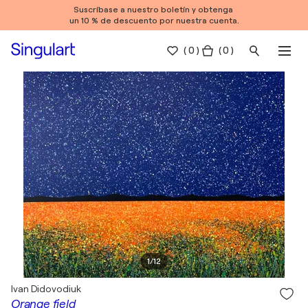
Suscríbase a nuestro boletín y obtenga
un 10 % de descuento por nuestra cuenta.
(
0
)
( 0 )
1
/
12
Ivan Didovodiuk
Orange field