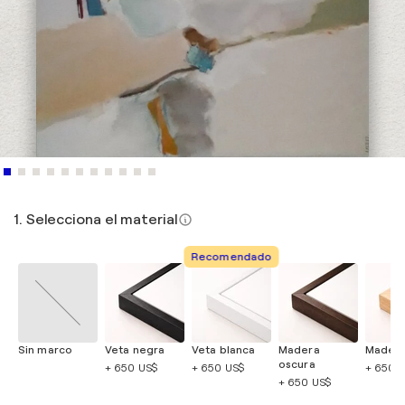
1. Selecciona el material
Recomendado
Sin marco
Veta negra
Veta blanca
Madera
Madera
oscura
+ 650 US$
+ 650 US$
+ 650 
+ 650 US$