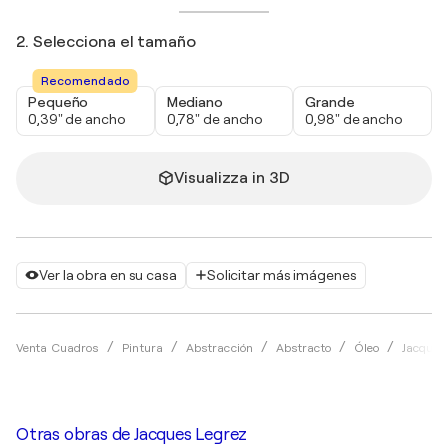
2. Selecciona el tamaño
Recomendado
Pequeño
Mediano
Grande
0,39" de ancho
0,78" de ancho
0,98" de ancho
Visualizza in 3D
Ver la obra en su casa
Solicitar más imágenes
Venta Cuadros
Pintura
Abstracción
Abstracto
Óleo
Jacques
Otras obras de
Jacques Legrez