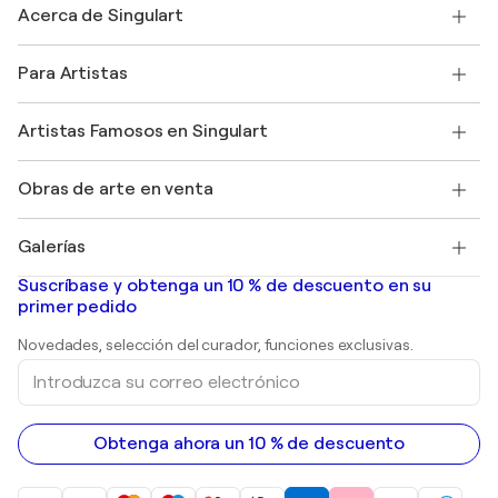
Acerca de Singulart
Envío
Política de devoluciones
Acerca de nosotros
Testimonios de clientes
Para Artistas
faq
Ofrecer una tarjeta regalo
Afiliados
Unirse a nuestro programa comercial
Únase a Singulart como artista
Nuestros artistas
Mi cuenta
Artistas Famosos en Singulart
Inicie sesión como Artista
Revista Singulart
Protección al comprador
Empleos
+34 911 23 97 81
Henri Matisse
Descubre arte original seleccionado
Obras de arte en venta
Marc Chagall
Pablo Picasso
Cuadros en venta
Salvador Dalí
Galerías
Pinturas abstractas en venta
Banksy
pinturas al óleo
Mr. Brainwash
Galerías de arte en España
Suscríbase y obtenga un 10 % de descuento en su
pinturas de paisajes
Shepard Fairey
primer pedido
Huellas dactilares
Esculturas
Novedades, selección del curador, funciones exclusivas.
pinturas acrílicas
Introduzca
su
correo
electrónico
Obtenga ahora un 10 % de descuento