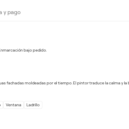
a y pago
. Enmarcación bajo pedido.
guas fachadas moldeadas por el tiempo. El pintor traduce la calma y la 
o
Ventana
Ladrillo