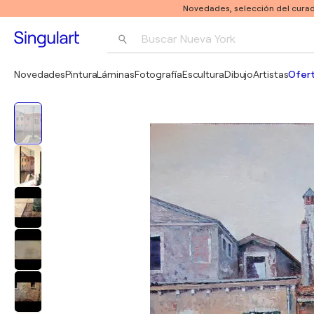
Novedades, selección del curad
Buscar 
Nueva York
Fotografía
Novedades
Pintura
Láminas
Fotografía
Escultura
Dibujo
Artistas
Ofert
Pop Art
Pablo Picasso