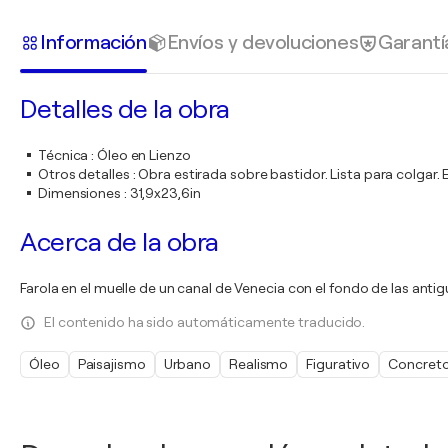
Información
Envíos y devoluciones
Garantí
Detalles de la obra
Técnica
:
Óleo en Lienzo
Otros detalles
:
Obra estirada sobre bastidor. Lista para colgar
Dimensiones
:
31,9x23,6in
Acerca de la obra
Farola en el muelle de un canal de Venecia con el fondo de las anti
El contenido ha sido automáticamente traducido.
Óleo
Paisajismo
Urbano
Realismo
Figurativo
Concret