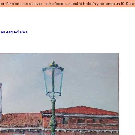
or, funciones exclusivas
—suscríbase a nuestro boletín y obtenga un 10 % d
as especiales