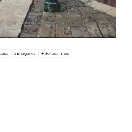
 casa
5 imágenes
Solicitar más