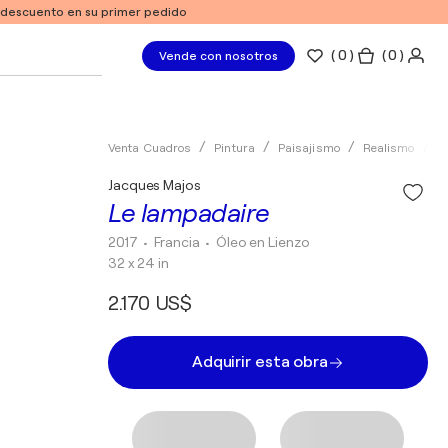
e descuento en su primer pedido
(
0
)
( 0 )
Vende con nosotros
Venta Cuadros
Pintura
Paisajismo
Realismo
Ó
Jacques Majos
Le lampadaire
2017
• Francia
•
Óleo en Lienzo
32 x 24 in
2.170 US$
Adquirir esta obra