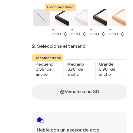
Recomendado
+
+
+
+
+
650 US$
650 US$
650 US$
650 US$
65
2. Selecciona el tamaño
Recomendado
Pequeño
Mediano
Grande
0,39" de
0,78" de
0,98" de
ancho
ancho
ancho
Visualizza in 3D
Hable con un asesor de arte.