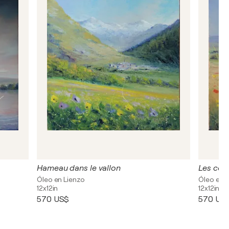
Hameau dans le vallon
Les coq
Óleo en Lienzo
Óleo en 
12x12in
12x12in
570 US$
570 US