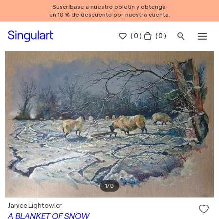
Suscríbase a nuestro boletín y obtenga
un 10 % de descuento por nuestra cuenta.
(
0
)
( 0 )
1
/
9
Janice Lightowler
A BLANKET OF SNOW