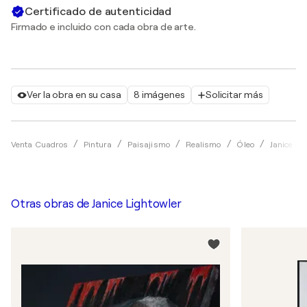
Certificado de autenticidad
Firmado e incluido con cada obra de arte.
Ver la obra en su casa
8 imágenes
Solicitar más
Venta Cuadros
Pintura
Paisajismo
Realismo
Óleo
Janice Li
Otras obras de
Janice Lightowler