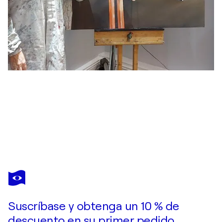
JANICE LIGHTOWLER
A BLANKET OF SNOW
11.060 US$
Hacer una oferta
Adquirir
Suscríbase y obtenga un 10 % de
descuento en su primer pedido