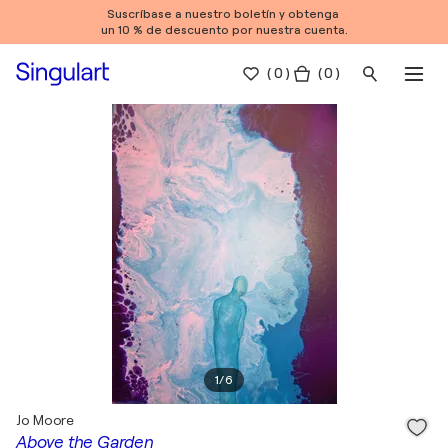
Suscríbase a nuestro boletín y obtenga
un 10 % de descuento por nuestra cuenta.
(
0
)
( 0 )
1
/
6
Jo Moore
Above the Garden