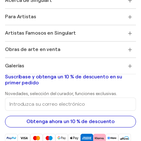
Acerca de Singulart
Envío
Política de devoluciones
Acerca de nosotros
Testimonios de clientes
Para Artistas
faq
Ofrecer una tarjeta regalo
Afiliados
Unirse a nuestro programa comercial
Únase a Singulart como artista
Nuestros artistas
Mi cuenta
Artistas Famosos en Singulart
Inicie sesión como Artista
Revista Singulart
Protección al comprador
Empleos
+34 911 23 97 81
Henri Matisse
Descubre arte original seleccionado
Obras de arte en venta
Marc Chagall
Pablo Picasso
Cuadros en venta
Salvador Dalí
Galerías
Pinturas abstractas en venta
Banksy
pinturas al óleo
Mr. Brainwash
Galerías de arte en España
Suscríbase y obtenga un 10 % de descuento en su
pinturas de paisajes
Shepard Fairey
primer pedido
Huellas dactilares
Esculturas
Novedades, selección del curador, funciones exclusivas.
pinturas acrílicas
Introduzca
su
correo
electrónico
Obtenga ahora un 10 % de descuento