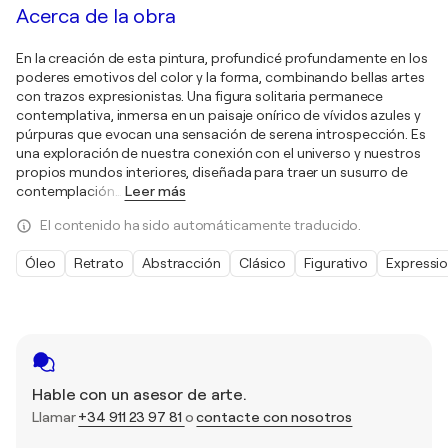
Acerca de la obra
En la creación de esta pintura, profundicé profundamente en los
poderes emotivos del color y la forma, combinando bellas artes
con trazos expresionistas. Una figura solitaria permanece
contemplativa, inmersa en un paisaje onírico de vívidos azules y
púrpuras que evocan una sensación de serena introspección. Es
una exploración de nuestra conexión con el universo y nuestros
propios mundos interiores, diseñada para traer un susurro de
contemplación
…
Leer más
El contenido ha sido automáticamente traducido.
Óleo
Retrato
Abstracción
Clásico
Figurativo
Expressi
Hable con un asesor de arte.
Llamar
+34 911 23 97 81
o
contacte con nosotros