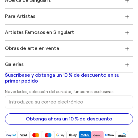
Acerca de Singulart
Envío
Política de devoluciones
Acerca de nosotros
Testimonios de clientes
Para Artistas
faq
Ofrecer una tarjeta regalo
Afiliados
Unirse a nuestro programa comercial
Únase a Singulart como artista
Nuestros artistas
Mi cuenta
Artistas Famosos en Singulart
Inicie sesión como Artista
Revista Singulart
Protección al comprador
Empleos
+34 911 23 97 81
Henri Matisse
Descubre arte original seleccionado
Obras de arte en venta
Marc Chagall
Pablo Picasso
Cuadros en venta
Salvador Dalí
Galerías
Pinturas abstractas en venta
Banksy
pinturas al óleo
Mr. Brainwash
Galerías de arte en España
Suscríbase y obtenga un 10 % de descuento en su
pinturas de paisajes
Shepard Fairey
primer pedido
Huellas dactilares
Esculturas
Novedades, selección del curador, funciones exclusivas.
pinturas acrílicas
Introduzca
su
correo
electrónico
Obtenga ahora un 10 % de descuento