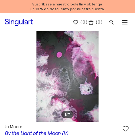
Suscríbase a nuestro boletín y obtenga
un 10 % de descuento por nuestra cuenta.
(
0
)
( 0 )
1
/
7
Jo Moore
By the Light of the Moon (V)