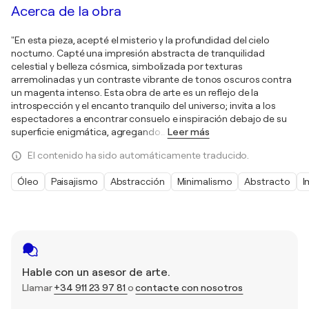
Acerca de la obra
"En esta pieza, acepté el misterio y la profundidad del cielo
nocturno. Capté una impresión abstracta de tranquilidad
celestial y belleza cósmica, simbolizada por texturas
arremolinadas y un contraste vibrante de tonos oscuros contra
un magenta intenso. Esta obra de arte es un reflejo de la
introspección y el encanto tranquilo del universo; invita a los
espectadores a encontrar consuelo e inspiración debajo de su
superficie enigmática, agregando
…
Leer más
El contenido ha sido automáticamente traducido.
Óleo
Paisajismo
Abstracción
Minimalismo
Abstracto
I
Hable con un asesor de arte.
Llamar
+34 911 23 97 81
o
contacte con nosotros