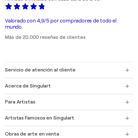
Valorado con 4,9/5 por compradores de todo el
mundo.
Más de 20.000 reseñas de clientes
Servicio de atención al cliente
Contacte con nosotros
Acerca de Singulart
Envío
Política de devoluciones
Acerca de nosotros
Testimonios de clientes
Para Artistas
faq
Ofrecer una tarjeta regalo
Afiliados
Unirse a nuestro programa comercial
Únase a Singulart como artista
Nuestros artistas
Mi cuenta
Artistas Famosos en Singulart
Inicie sesión como Artista
Revista Singulart
Protección al comprador
Empleos
+34 911 23 97 81
Henri Matisse
Descubre arte original seleccionado
Obras de arte en venta
Marc Chagall