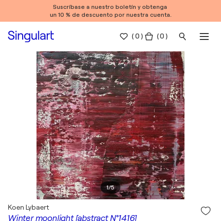
Suscríbase a nuestro boletín y obtenga
un 10 % de descuento por nuestra cuenta.
(
0
)
( 0 )
1
/
5
Koen Lybaert
Winter moonlight [abstract N°1416]