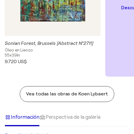
Descu
Sonian Forest, Brussels [Abstract N°2711]
Óleo en Lienzo
55x39in
9.720 US$
Vea todas las obras de Koen Lybaert
Información
Perspectiva de la galería