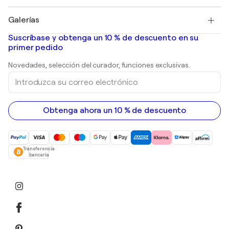
Pablo Picasso
Cuadros en venta
Salvador Dalí
Galerías
Pinturas abstractas en venta
Banksy
pinturas al óleo
Mr. Brainwash
Galerías de arte en España
Suscríbase y obtenga un 10 % de descuento en su
pinturas de paisajes
Shepard Fairey
primer pedido
Huellas dactilares
Esculturas
Novedades, selección del curador, funciones exclusivas.
pinturas acrílicas
Introduzca
su
correo
electrónico
Obtenga ahora un 10 % de descuento
Transferencia
bancaria