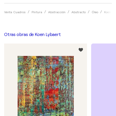
Venta Cuadros
Pintura
Abstracción
Abstracto
Óleo
Koen Ly
Otras obras de
Koen Lybaert