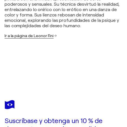
poderosos y sensuales. Su técnica desvirtuó la realidad,
entrelazando lo onírico con lo erótico en una danza de
color y forma. Sus lienzos rebosan de intensidad
emocional, explorando las profundidades de la psique y
las complejidades del deseo humano.
Ir a la página de Leonor Fini
LEONOR FINI
Figure in Doorway
450 US$
Hacer una oferta
Adquirir
Suscríbase y obtenga un 10 % de