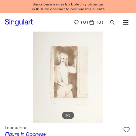
Suscríbase a nuestro boletín y obtenga
un 10 % de descuento por nuestra cuenta.
(
0
)
( 0 )
1
/
5
Leonor Fini
Figure in Doorway