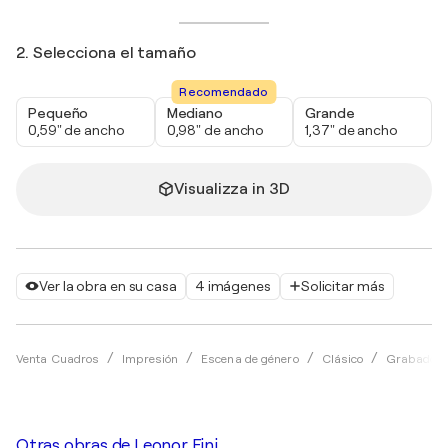
2. Selecciona el tamaño
Recomendado
Pequeño
Mediano
Grande
0,59" de ancho
0,98" de ancho
1,37" de ancho
Visualizza in 3D
Ver la obra en su casa
4 imágenes
Solicitar más
Venta Cuadros
Impresión
Escena de género
Clásico
Grabado
Otras obras de
Leonor Fini