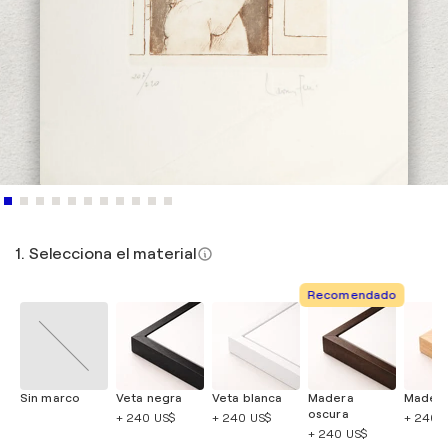
1. Selecciona el material
Recomendado
Sin marco
Veta negra
Veta blanca
Madera
Madera
oscura
+ 240 US$
+ 240 US$
+ 240 
+ 240 US$