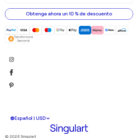
correo
electrónico
Obtenga ahora un 10 % de descuento
Transferencia
bancaria
Español | USD
© 2026 Singulart