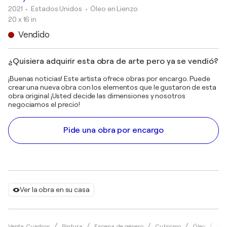
2021
• Estados Unidos
•
Óleo en Lienzo
20 x 16 in
Vendido
¿Quisiera adquirir esta obra de arte pero ya se vendió?
¡Buenas noticias! Este artista ofrece obras por encargo. Puede
crear una nueva obra con los elementos que le gustaron de esta
obra original ¡Usted decide las dimensiones y nosotros
negociamos el precio!
Pide una obra por encargo
Ver la obra en su casa
Venta Cuadros
Pintura
Escena de género
Cubismo
Óleo
Mar