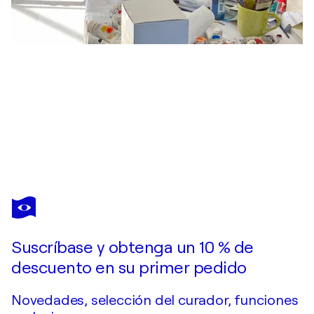
MARLINA
VERA
¿Quisiera adquirir esta obra de arte pero ya se vendió?
Eva y su Luna
Suscríbase y obtenga un 10 % de
Pide una obra por encargo
descuento en su primer pedido
Novedades, selección del curador, funciones