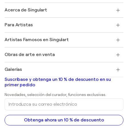
Contacte con nosotros
Acerca de Singulart
Envío
Política de devoluciones
Acerca de nosotros
Testimonios de clientes
Para Artistas
faq
Ofrecer una tarjeta regalo
Afiliados
Unirse a nuestro programa comercial
Únase a Singulart como artista
Nuestros artistas
Mi cuenta
Artistas Famosos en Singulart
Inicie sesión como Artista
Revista Singulart
Protección al comprador
Empleos
+34 911 23 97 81
Henri Matisse
Descubre arte original seleccionado
Obras de arte en venta
Marc Chagall
Pablo Picasso
Cuadros en venta
Salvador Dalí
Galerías
Pinturas abstractas en venta
Banksy
pinturas al óleo
Mr. Brainwash
Galerías de arte en España
Suscríbase y obtenga un 10 % de descuento en su
pinturas de paisajes
Shepard Fairey
primer pedido
Huellas dactilares
Esculturas
Novedades, selección del curador, funciones exclusivas.
pinturas acrílicas
Introduzca
su
correo
electrónico
Obtenga ahora un 10 % de descuento