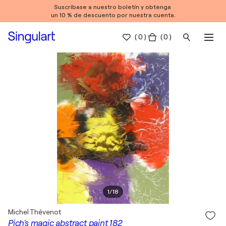
Suscríbase a nuestro boletín y obtenga
un 10 % de descuento por nuestra cuenta.
(
0
)
( 0 )
1
/
18
Michel Thévenot
Pich's magic abstract paint 182