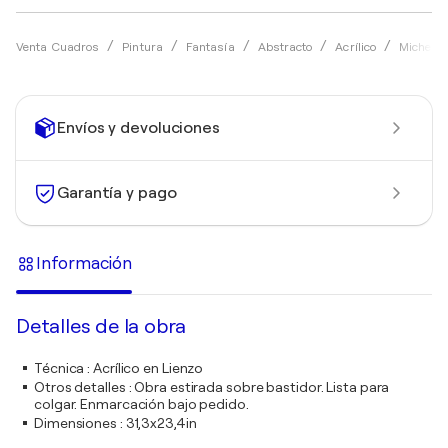
Venta Cuadros
Pintura
Fantasía
Abstracto
Acrílico
Michel T
Envíos y devoluciones
Garantía y pago
Información
Detalles de la obra
Técnica
:
Acrílico en Lienzo
Otros detalles
:
Obra estirada sobre bastidor. Lista para
colgar. Enmarcación bajo pedido.
Dimensiones
:
31,3x23,4in