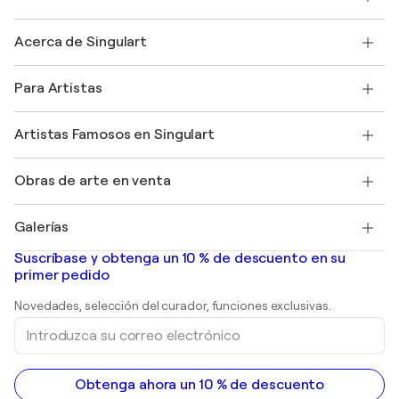
Contacte con nosotros
Acerca de Singulart
Envío
Política de devoluciones
Acerca de nosotros
Testimonios de clientes
Para Artistas
faq
Ofrecer una tarjeta regalo
Afiliados
Unirse a nuestro programa comercial
Únase a Singulart como artista
Nuestros artistas
Mi cuenta
Artistas Famosos en Singulart
Inicie sesión como Artista
Revista Singulart
Protección al comprador
Empleos
+34 911 23 97 81
Henri Matisse
Descubre arte original seleccionado
Obras de arte en venta
Marc Chagall
Pablo Picasso
Cuadros en venta
Salvador Dalí
Galerías
Pinturas abstractas en venta
Banksy
pinturas al óleo
Mr. Brainwash
Galerías de arte en España
Suscríbase y obtenga un 10 % de descuento en su
pinturas de paisajes
Shepard Fairey
primer pedido
Huellas dactilares
Esculturas
Novedades, selección del curador, funciones exclusivas.
pinturas acrílicas
Introduzca
su
correo
electrónico
Obtenga ahora un 10 % de descuento