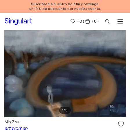
Suscríbase a nuestro boletín y obtenga
un 10 % de descuento por nuestra cuenta.
(
0
)
( 0 )
1
/
3
Min Zou
art woman