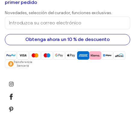
primer pedido
Huellas dactilares
Esculturas
Novedades, selección del curador, funciones exclusivas.
pinturas acrílicas
Introduzca
su
correo
electrónico
Obtenga ahora un 10 % de descuento
Transferencia
bancaria