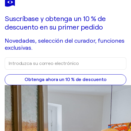
art woman
570 US$
Hacer una oferta
Adquirir
Suscríbase y obtenga un 10 % de
descuento en su primer pedido
Novedades, selección del curador, funciones
exclusivas.
Obtenga ahora un 10 % de descuento