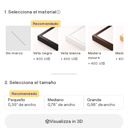
1. Selecciona el material
Recomendado
Sin marco
Veta negra
Veta blanca
Madera
Madera
oscura
+ 400 US$
+ 400 US$
+ 400 
+ 400 US$
2. Selecciona el tamaño
Recomendado
Pequeño
Mediano
Grande
0,39" de ancho
0,78" de ancho
0,98" de ancho
Visualizza in 3D