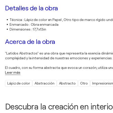
Detalles de la obra
Técnica
:
Lápiz de color en Papel , Otro tipo de marco rígido und
Enmarcado
:
Obra enmarcada
Dimensiones
:
17,7x13in
Acerca de la obra
"Latidos Abstractos" es una obra que representa la esencia dinámi
complejidad y la intensidad de nuestras emociones y experiencias.
El cuadro, con su forma abstracta que evoca un corazón, utiliza un
Leer más
Lápiz de color
Abstracción
Abstracto
Otro
Impresionis
Descubra la creación en interio