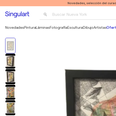
Novedades, selección del curad
Buscar 
Nueva York
Fotografía
Novedades
Pintura
Láminas
Fotografía
Escultura
Dibujo
Artistas
Ofert
Pop Art
Pablo Picasso