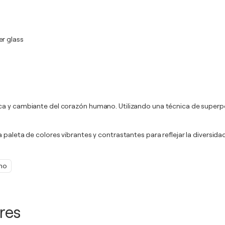
er glass
ca y cambiante del corazón humano. Utilizando una técnica de superpos
a paleta de colores vibrantes y contrastantes para reflejar la divers
mo
res