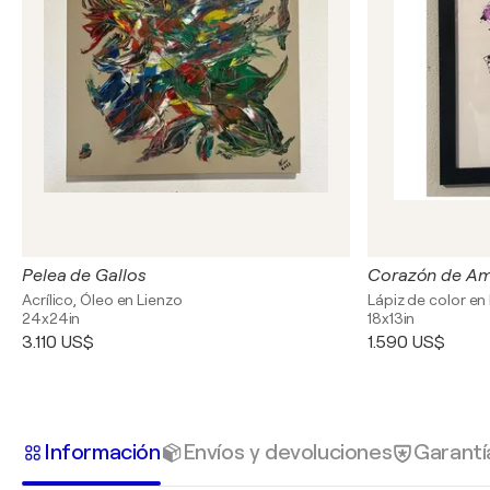
Pelea de Gallos
Corazón de Am
Acrílico, Óleo en Lienzo
Lápiz de color en
24x24in
18x13in
3.110 US$
1.590 US$
Información
Envíos y devoluciones
Garantí