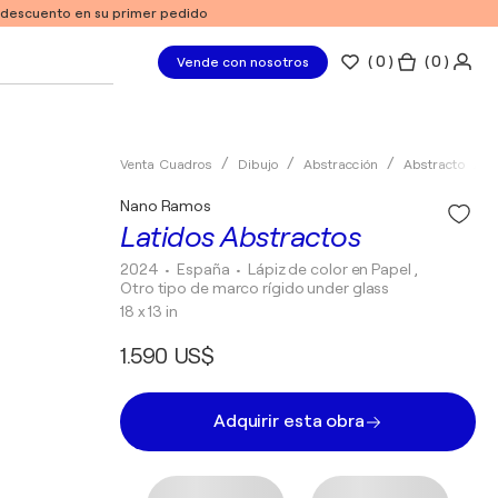
e descuento en su primer pedido
(
0
)
( 0 )
Vende con nosotros
Venta Cuadros
Dibujo
Abstracción
Abstracto
L
Nano Ramos
Latidos Abstractos
2024
• España
•
Lápiz de color en Papel ,
Otro tipo de marco rígido under glass
18 x 13 in
1.590 US$
Adquirir esta obra