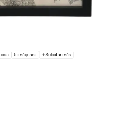
 casa
5 imágenes
Solicitar más