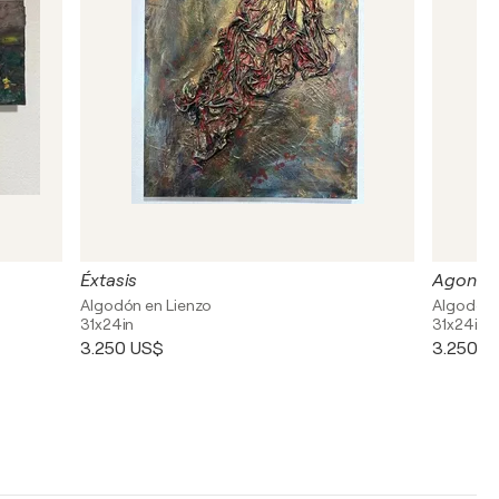
Éxtasis
Agonía
Algodón en Lienzo
Algodón 
31x24in
31x24in
3.250 US$
3.250 U