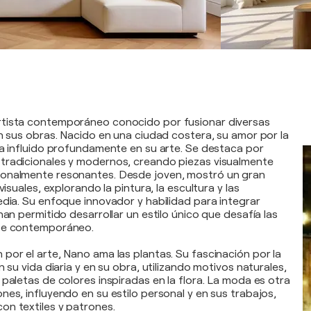
tista contemporáneo conocido por fusionar diversas
en sus obras. Nacido en una ciudad costera, su amor por la
ha influido profundamente en su arte. Se destaca por
tradicionales y modernos, creando piezas visualmente
onalmente resonantes. Desde joven, mostró un gran
visuales, explorando la pintura, la escultura y las
edia. Su enfoque innovador y habilidad para integrar
han permitido desarrollar un estilo único que desafía las
te contemporáneo.
por el arte, Nano ama las plantas. Su fascinación por la
n su vida diaria y en su obra, utilizando motivos naturales,
 paletas de colores inspiradas en la flora. La moda es otra
nes, influyendo en su estilo personal y en sus trabajos,
n textiles y patrones.