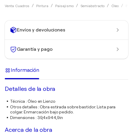
Venta Cuadros
Pintura
Paisajismo
Semiabstracto
Óleo
Pasc
Envíos y devoluciones
Garantía y pago
Información
Detalles de la obra
Técnica
:
Óleo en Lienzo
Otros detalles
:
Obra estirada sobre bastidor. Lista para
colgar. Enmarcación bajo pedido.
Dimensiones
:
39,4x944,9in
Acerca de la obra