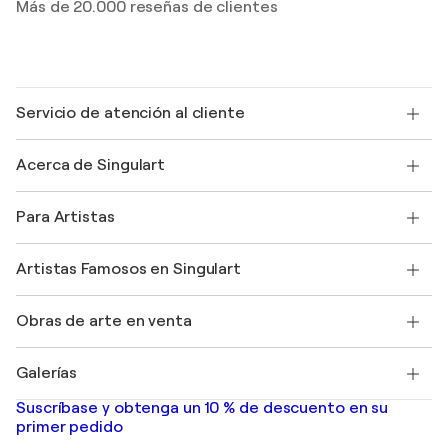
Más de 20.000 reseñas de clientes
Servicio de atención al cliente
Contacte con nosotros
Acerca de Singulart
Envío
Política de devoluciones
Acerca de nosotros
Testimonios de clientes
Para Artistas
faq
Ofrecer una tarjeta regalo
Afiliados
Unirse a nuestro programa comercial
Únase a Singulart como artista
Nuestros artistas
Mi cuenta
Artistas Famosos en Singulart
Inicie sesión como Artista
Revista Singulart
Protección al comprador
Empleos
+34 911 23 97 81
Henri Matisse
Descubre arte original seleccionado
Obras de arte en venta
Marc Chagall
Pablo Picasso
Cuadros en venta
Salvador Dalí
Galerías
Pinturas abstractas en venta
Banksy
pinturas al óleo
Mr. Brainwash
Galerías de arte en España
Suscríbase y obtenga un 10 % de descuento en su
pinturas de paisajes
Shepard Fairey
primer pedido
Huellas dactilares