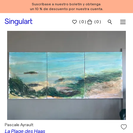
Suscríbase a nuestro boletín y obtenga
un 10 % de descuento por nuestra cuenta.
(
0
)
( 0 )
Pascale Ayrault
La Plage des Haas