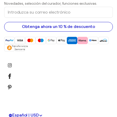
Esculturas
Novedades, selección del curador, funciones exclusivas.
pinturas acrílicas
Introduzca
su
correo
electrónico
Obtenga ahora un 10 % de descuento
Transferencia
bancaria
Español | USD