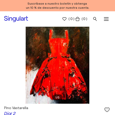
Suscríbase a nuestro boletín y obtenga
un 10 % de descuento por nuestra cuenta.
(
0
)
( 0 )
1
/
5
Pino Vastarella
Dior 2