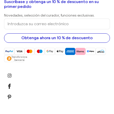
Galerías de arte en España
Suscríbase y obtenga un 10 % de descuento en su
pinturas de paisajes
Shepard Fairey
primer pedido
Huellas dactilares
Esculturas
Novedades, selección del curador, funciones exclusivas.
pinturas acrílicas
Introduzca
su
correo
electrónico
Obtenga ahora un 10 % de descuento
Transferencia
bancaria