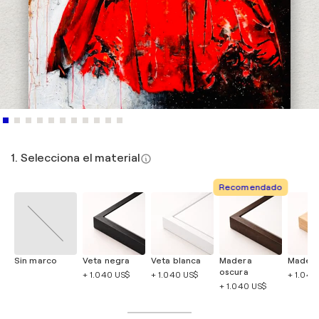
1. Selecciona el material
Recomendado
Sin marco
Veta negra
Veta blanca
Madera
Madera
oscura
+ 1.040 US$
+ 1.040 US$
+ 1.040
+ 1.040 US$