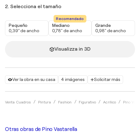
2. Selecciona el tamaño
Recomendado
Pequeño
Mediano
Grande
0,39" de ancho
0,78" de ancho
0,98" de ancho
Visualizza in 3D
Ver la obra en su casa
4 imágenes
Solicitar más
Venta Cuadros
Pintura
Fashion
Figurativo
Acrílico
Pino Vast
Otras obras de
Pino Vastarella