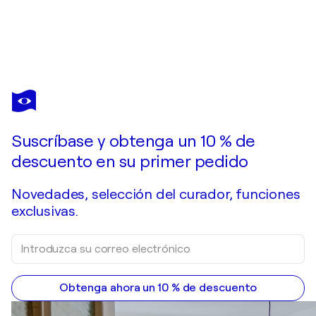
POL
LEDENT
¿Quisiera adquirir esta obra de arte pero ya se vendió?
Summer walk - 793170
Suscríbase y obtenga un 10 % de
Pide una obra por encargo
descuento en su primer pedido
Novedades, selección del curador, funciones
exclusivas.
Obtenga ahora un 10 % de descuento