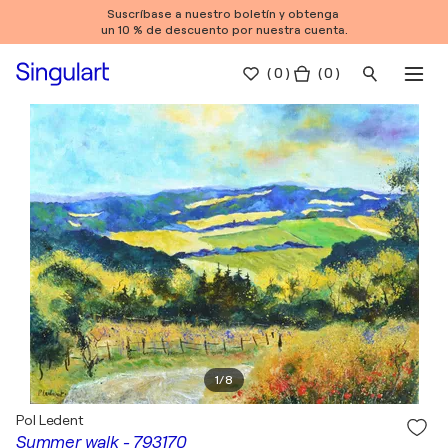
Suscríbase a nuestro boletín y obtenga
un 10 % de descuento por nuestra cuenta.
(
0
)
( 0 )
1
/
8
Pol Ledent
Summer walk - 793170