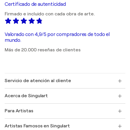
Certificado de autenticidad
Firmado e incluido con cada obra de arte.
Valorado con 4,9/5 por compradores de todo el
mundo.
Más de 20.000 reseñas de clientes
Servicio de atención al cliente
Contacte con nosotros
Acerca de Singulart
Envío
Política de devoluciones
Acerca de nosotros
Testimonios de clientes
Para Artistas
faq
Ofrecer una tarjeta regalo
Afiliados
Unirse a nuestro programa comercial
Únase a Singulart como artista
Nuestros artistas
Mi cuenta
Artistas Famosos en Singulart
Inicie sesión como Artista
Revista Singulart
Protección al comprador