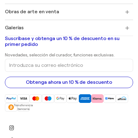
Empleos
+34 911 23 97 81
Henri Matisse
Descubre arte original seleccionado
Obras de arte en venta
Marc Chagall
Pablo Picasso
Cuadros en venta
Salvador Dalí
Galerías
Pinturas abstractas en venta
Banksy
pinturas al óleo
Mr. Brainwash
Galerías de arte en España
Suscríbase y obtenga un 10 % de descuento en su
pinturas de paisajes
Shepard Fairey
primer pedido
Huellas dactilares
Esculturas
Novedades, selección del curador, funciones exclusivas.
pinturas acrílicas
Introduzca
su
correo
electrónico
Obtenga ahora un 10 % de descuento
Transferencia
bancaria