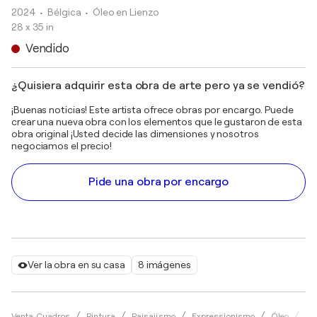
2024
• Bélgica
•
Óleo en Lienzo
28 x 35 in
Vendido
¿Quisiera adquirir esta obra de arte pero ya se vendió?
¡Buenas noticias! Este artista ofrece obras por encargo. Puede
crear una nueva obra con los elementos que le gustaron de esta
obra original ¡Usted decide las dimensiones y nosotros
negociamos el precio!
Pide una obra por encargo
Ver la obra en su casa
8 imágenes
Venta Cuadros
Pintura
Paisajismo
Expressionismo
Óleo
Po