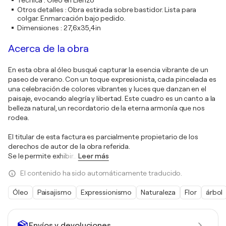
Técnica
:
Óleo en Lienzo
Otros detalles
:
Obra estirada sobre bastidor. Lista para
colgar. Enmarcación bajo pedido.
Dimensiones
:
27,6x35,4in
Acerca de la obra
En esta obra al óleo busqué capturar la esencia vibrante de un
paseo de verano. Con un toque expresionista, cada pincelada es
una celebración de colores vibrantes y luces que danzan en el
paisaje, evocando alegría y libertad. Este cuadro es un canto a la
belleza natural, un recordatorio de la eterna armonía que nos
rodea.
El titular de esta factura es parcialmente propietario de los
derechos de autor de la obra referida.
Se le permite exhibir
…
Leer más
El contenido ha sido automáticamente traducido.
Óleo
Paisajismo
Expressionismo
Naturaleza
Flor
árbol
Envíos y devoluciones