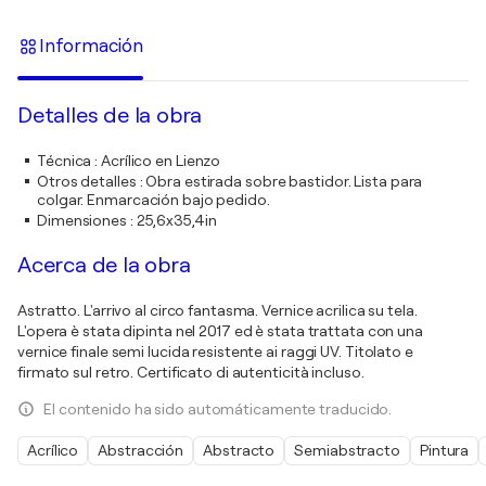
Información
Detalles de la obra
Técnica
:
Acrílico en Lienzo
Otros detalles
:
Obra estirada sobre bastidor. Lista para
colgar. Enmarcación bajo pedido.
Dimensiones
:
25,6x35,4in
Acerca de la obra
Astratto. L'arrivo al circo fantasma. Vernice acrilica su tela.
L'opera è stata dipinta nel 2017 ed è stata trattata con una
vernice finale semi lucida resistente ai raggi UV. Titolato e
firmato sul retro. Certificato di autenticità incluso.
El contenido ha sido automáticamente traducido.
Acrílico
Abstracción
Abstracto
Semiabstracto
Pintura