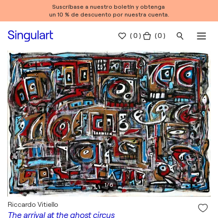
Suscríbase a nuestro boletín y obtenga
un 10 % de descuento por nuestra cuenta.
(
0
)
( 0 )
1
/
6
Riccardo Vitiello
The arrival at the ghost circus