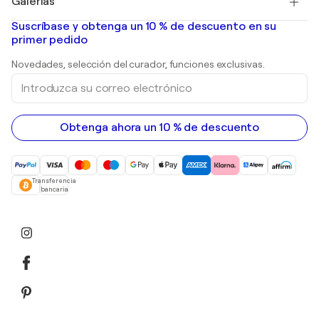
Galerías
Pinturas abstractas en venta
Banksy
pinturas al óleo
Mr. Brainwash
Galerías de arte en España
Suscríbase y obtenga un 10 % de descuento en su
pinturas de paisajes
Shepard Fairey
primer pedido
Huellas dactilares
Esculturas
Novedades, selección del curador, funciones exclusivas.
pinturas acrílicas
Introduzca
su
correo
electrónico
Obtenga ahora un 10 % de descuento
Transferencia
bancaria