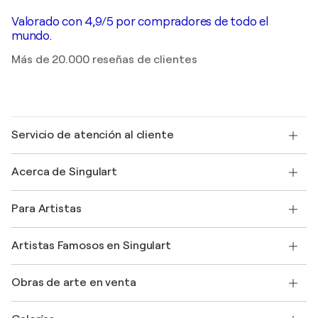
Valorado con 4,9/5 por compradores de todo el
mundo.
Más de 20.000 reseñas de clientes
Servicio de atención al cliente
Contacte con nosotros
Acerca de Singulart
Envío
Política de devoluciones
Acerca de nosotros
Testimonios de clientes
Para Artistas
faq
Ofrecer una tarjeta regalo
Afiliados
Unirse a nuestro programa comercial
Únase a Singulart como artista
Nuestros artistas
Mi cuenta
Artistas Famosos en Singulart
Inicie sesión como Artista
Revista Singulart
Protección al comprador
Empleos
+34 911 23 97 81
Henri Matisse
Descubre arte original seleccionado
Obras de arte en venta
Marc Chagall
Pablo Picasso
Cuadros en venta
Salvador Dalí