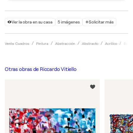
Ver la obra en su casa
5 imágenes
Solicitar más
Venta Cuadros
Pintura
Abstracción
Abstracto
Acrílico
Ricca
Otras obras de
Riccardo Vitiello