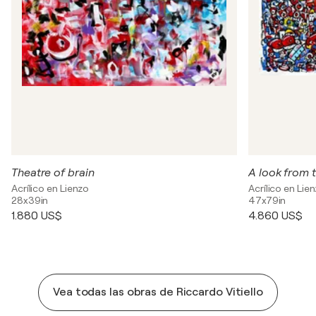
Theatre of brain
A look from 
Acrílico en Lienzo
Acrílico en Lie
28x39in
47x79in
1.880 US$
4.860 US$
Vea todas las obras de Riccardo Vitiello