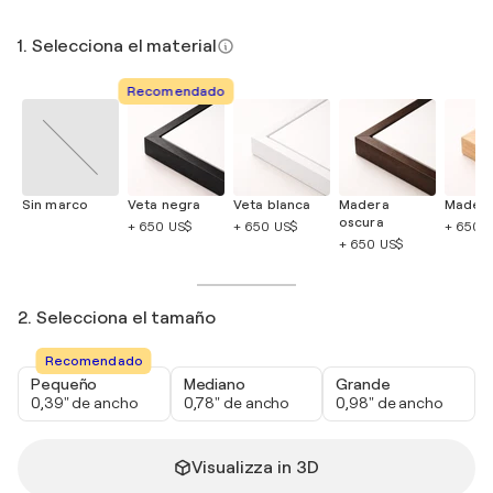
1. Selecciona el material
Recomendado
Sin marco
Veta negra
Veta blanca
Madera
Madera
oscura
+ 650 US$
+ 650 US$
+ 650 
+ 650 US$
2. Selecciona el tamaño
Recomendado
Pequeño
Mediano
Grande
0,39" de ancho
0,78" de ancho
0,98" de ancho
Visualizza in 3D