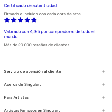
Certificado de autenticidad
Firmado e incluido con cada obra de arte.
Valorado con 4,9/5 por compradores de todo el
mundo.
Más de 20.000 reseñas de clientes
Servicio de atención al cliente
Contacte con nosotros
Acerca de Singulart
Envío
Política de devoluciones
Acerca de nosotros
Testimonios de clientes
Para Artistas
faq
Ofrecer una tarjeta regalo
Afiliados
Unirse a nuestro programa comercial
Únase a Singulart como artista
Nuestros artistas
Mi cuenta
Artistas Famosos en Singulart
Inicie sesión como Artista