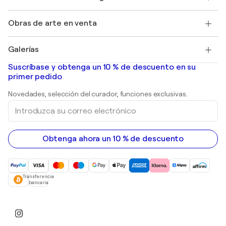
Revista Singulart
Protección al comprador
Empleos
+34 911 23 97 81
Henri Matisse
Descubre arte original seleccionado
Obras de arte en venta
Marc Chagall
Pablo Picasso
Cuadros en venta
Salvador Dalí
Galerías
Pinturas abstractas en venta
Banksy
pinturas al óleo
Mr. Brainwash
Galerías de arte en España
Suscríbase y obtenga un 10 % de descuento en su
pinturas de paisajes
Shepard Fairey
primer pedido
Huellas dactilares
Esculturas
Novedades, selección del curador, funciones exclusivas.
pinturas acrílicas
Introduzca
su
correo
electrónico
Obtenga ahora un 10 % de descuento
Transferencia
bancaria