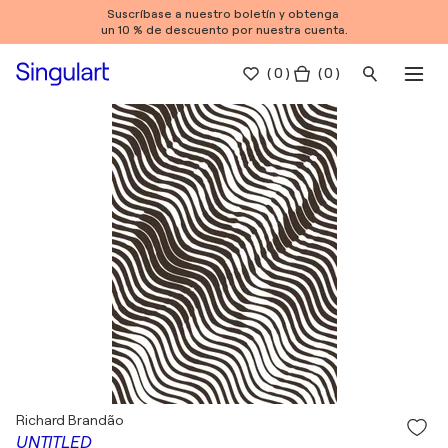
Suscríbase a nuestro boletín y obtenga
un 10 % de descuento por nuestra cuenta.
(
0
)
( 0 )
Richard Brandão
UNTITLED