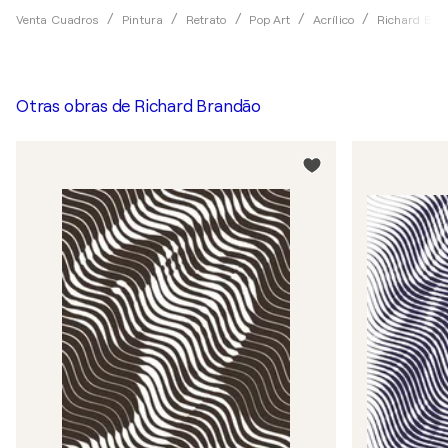
Venta Cuadros
Pintura
Retrato
Pop Art
Acrílico
Richard Bra
Otras obras de
Richard Brandão