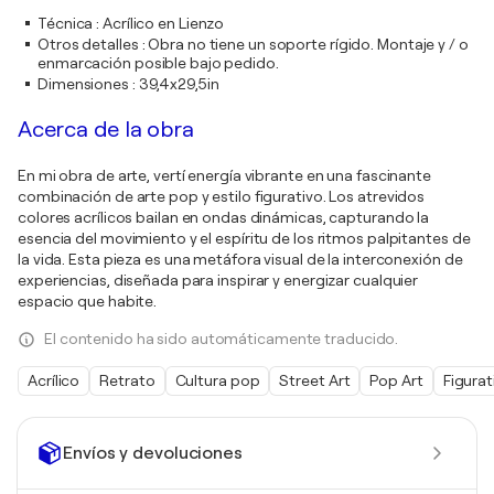
Técnica
:
Acrílico en Lienzo
Otros detalles
:
Obra no tiene un soporte rígido. Montaje y / o
enmarcación posible bajo pedido.
Dimensiones
:
39,4x29,5in
Acerca de la obra
En mi obra de arte, vertí energía vibrante en una fascinante
combinación de arte pop y estilo figurativo. Los atrevidos
colores acrílicos bailan en ondas dinámicas, capturando la
esencia del movimiento y el espíritu de los ritmos palpitantes de
la vida. Esta pieza es una metáfora visual de la interconexión de
experiencias, diseñada para inspirar y energizar cualquier
espacio que habite.
El contenido ha sido automáticamente traducido.
Acrílico
Retrato
Cultura pop
Street Art
Pop Art
Figurat
Envíos y devoluciones