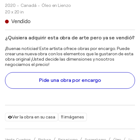
2020
• Canadá
•
Óleo en Lienzo
20 x 20 in
Vendido
¿Quisiera adquirir esta obra de arte pero ya se vendió?
¡Buenas noticias! Este artista ofrece obras por encargo. Puede
crear una nueva obra con los elementos que le gustaron de esta
obra original ¡Usted decide las dimensiones y nosotros
negociamos el precio!
Pide una obra por encargo
Ver la obra en su casa
11 imágenes
Venta Cuadros
Pintura
Paisajismo
Surrealismo
Óleo
Sergue