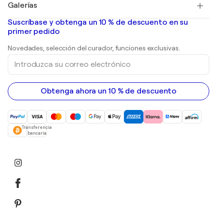
Galerías
Pinturas abstractas en venta
Banksy
pinturas al óleo
Mr. Brainwash
Galerías de arte en España
Suscríbase y obtenga un 10 % de descuento en su
pinturas de paisajes
Shepard Fairey
primer pedido
Huellas dactilares
Esculturas
Novedades, selección del curador, funciones exclusivas.
pinturas acrílicas
Introduzca
su
correo
electrónico
Obtenga ahora un 10 % de descuento
Transferencia
bancaria