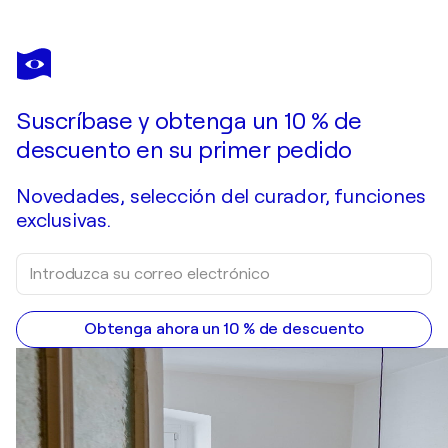
SERGUEI
BORODOULINE
¿Quisiera adquirir esta obra de arte pero ya se vendió?
Sunset Gleam
Suscríbase y obtenga un 10 % de
Pide una obra por encargo
descuento en su primer pedido
Novedades, selección del curador, funciones
exclusivas.
Obtenga ahora un 10 % de descuento