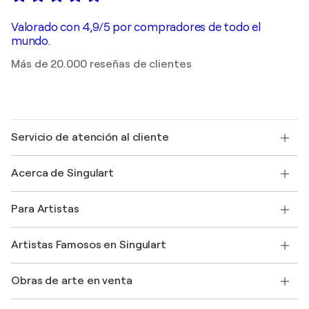
Valorado con 4,9/5 por compradores de todo el
mundo.
Más de 20.000 reseñas de clientes
Servicio de atención al cliente
Contacte con nosotros
Acerca de Singulart
Envío
Política de devoluciones
Acerca de nosotros
Testimonios de clientes
Para Artistas
faq
Ofrecer una tarjeta regalo
Afiliados
Unirse a nuestro programa comercial
Únase a Singulart como artista
Nuestros artistas
Mi cuenta
Artistas Famosos en Singulart
Inicie sesión como Artista
Revista Singulart
Protección al comprador
Empleos
+34 911 23 97 81
Henri Matisse
Descubre arte original seleccionado
Obras de arte en venta
Marc Chagall
Pablo Picasso
Cuadros en venta
Salvador Dalí