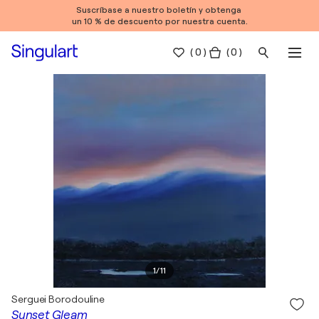
Suscríbase a nuestro boletín y obtenga
un 10 % de descuento por nuestra cuenta.
(
0
)
( 0 )
1
/
11
Serguei Borodouline
Sunset Gleam