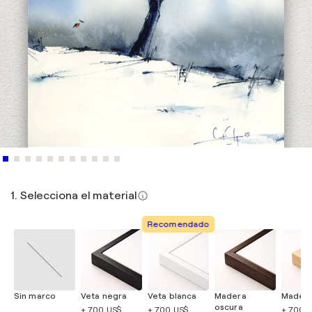
1. Selecciona el material
Recomendado
Sin marco
Veta negra
Veta blanca
Madera
Madera
oscura
+ 700 US$
+ 700 US$
+ 700 