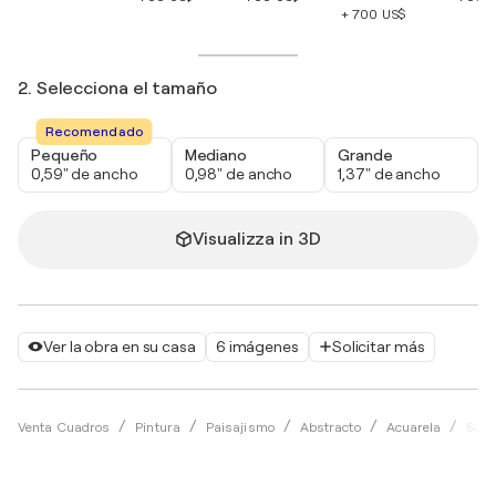
+ 700 US$
2. Selecciona el tamaño
Recomendado
Pequeño
Mediano
Grande
0,59" de ancho
0,98" de ancho
1,37" de ancho
Visualizza in 3D
Ver la obra en su casa
6 imágenes
Solicitar más
Venta Cuadros
Pintura
Paisajismo
Abstracto
Acuarela
Soph