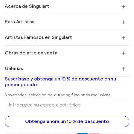
Contacte con nosotros
Acerca de Singulart
Envío
Política de devoluciones
Acerca de nosotros
Testimonios de clientes
Para Artistas
faq
Ofrecer una tarjeta regalo
Afiliados
Unirse a nuestro programa comercial
Únase a Singulart como artista
Nuestros artistas
Mi cuenta
Artistas Famosos en Singulart
Inicie sesión como Artista
Revista Singulart
Protección al comprador
Empleos
+34 911 23 97 81
Henri Matisse
Descubre arte original seleccionado
Obras de arte en venta
Marc Chagall
Pablo Picasso
Cuadros en venta
Salvador Dalí
Galerías
Pinturas abstractas en venta
Banksy
pinturas al óleo
Mr. Brainwash
Galerías de arte en España
Suscríbase y obtenga un 10 % de descuento en su
pinturas de paisajes
Shepard Fairey
primer pedido
Huellas dactilares
Esculturas
Novedades, selección del curador, funciones exclusivas.
pinturas acrílicas
Introduzca
su
correo
electrónico
Obtenga ahora un 10 % de descuento