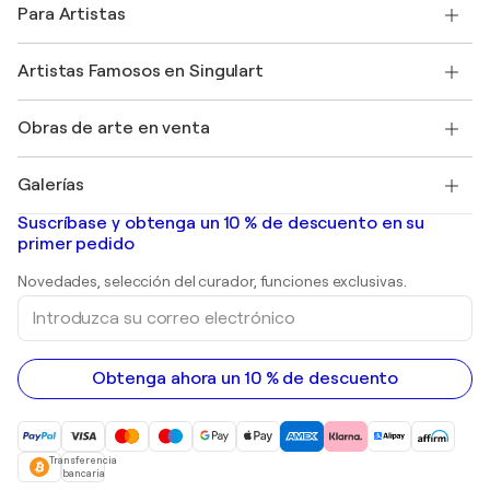
Testimonios de clientes
Para Artistas
faq
Ofrecer una tarjeta regalo
Afiliados
Unirse a nuestro programa comercial
Únase a Singulart como artista
Nuestros artistas
Mi cuenta
Artistas Famosos en Singulart
Inicie sesión como Artista
Revista Singulart
Protección al comprador
Empleos
+34 911 23 97 81
Henri Matisse
Descubre arte original seleccionado
Obras de arte en venta
Marc Chagall
Pablo Picasso
Cuadros en venta
Salvador Dalí
Galerías
Pinturas abstractas en venta
Banksy
pinturas al óleo
Mr. Brainwash
Galerías de arte en España
Suscríbase y obtenga un 10 % de descuento en su
pinturas de paisajes
Shepard Fairey
primer pedido
Huellas dactilares
Esculturas
Novedades, selección del curador, funciones exclusivas.
pinturas acrílicas
Introduzca
su
correo
electrónico
Obtenga ahora un 10 % de descuento
Transferencia
bancaria