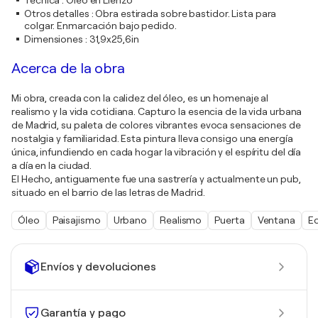
Técnica
:
Óleo en Lienzo
Otros detalles
:
Obra estirada sobre bastidor. Lista para
colgar. Enmarcación bajo pedido.
Dimensiones
:
31,9x25,6in
Acerca de la obra
Mi obra, creada con la calidez del óleo, es un homenaje al
realismo y la vida cotidiana. Capturo la esencia de la vida urbana
de Madrid, su paleta de colores vibrantes evoca sensaciones de
nostalgia y familiaridad. Esta pintura lleva consigo una energía
única, infundiendo en cada hogar la vibración y el espíritu del día
a día en la ciudad.
El Hecho, antiguamente fue una sastrería y actualmente un pub,
situado en el barrio de las letras de Madrid.
Óleo
Paisajismo
Urbano
Realismo
Puerta
Ventana
Ed
Envíos y devoluciones
Garantía y pago