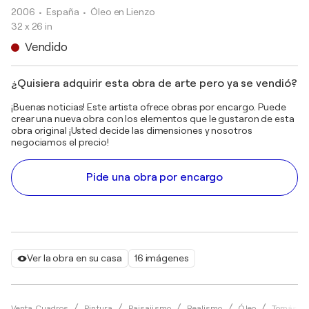
2006
• España
•
Óleo en Lienzo
32 x 26 in
Vendido
¿Quisiera adquirir esta obra de arte pero ya se vendió?
¡Buenas noticias! Este artista ofrece obras por encargo. Puede
crear una nueva obra con los elementos que le gustaron de esta
obra original ¡Usted decide las dimensiones y nosotros
negociamos el precio!
Pide una obra por encargo
Ver la obra en su casa
16 imágenes
Venta Cuadros
Pintura
Paisajismo
Realismo
Óleo
Tomás C