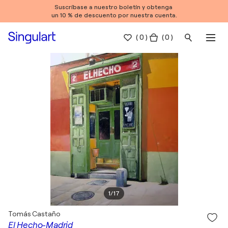
Suscríbase a nuestro boletín y obtenga
un 10 % de descuento por nuestra cuenta.
(
0
)
( 0 )
1
/
17
Tomás Castaño
El Hecho-Madrid