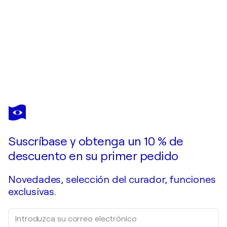
TOMÁS
CASTAÑO
¿Quisiera adquirir esta obra de arte pero ya se vendió?
El Hecho-Madrid
Suscríbase y obtenga un 10 % de
Pide una obra por encargo
descuento en su primer pedido
Novedades, selección del curador, funciones
exclusivas.