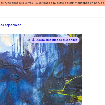
or, funciones exclusivas
—suscríbase a nuestro boletín y obtenga un 10 % d
as especiales
Zoom amplificado disponible