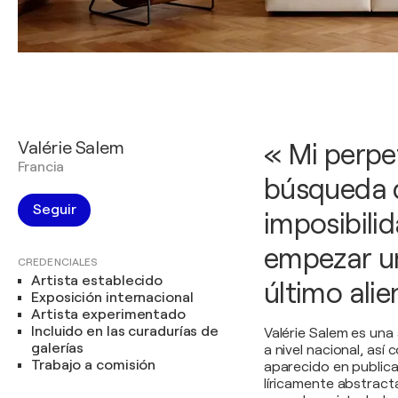
Valérie Salem
« Mi perpe
Francia
búsqueda d
Seguir
imposibili
empezar un
CREDENCIALES
Artista establecido
último alie
Exposición internacional
Artista experimentado
Incluido en las curadurías de
Valérie Salem es una
galerías
a nivel nacional, as
Trabajo a comisión
aparecido en publica
líricamente abstracta