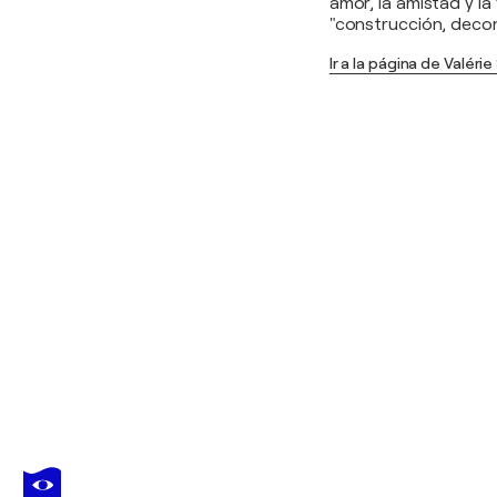
amor, la amistad y la
"construcción, decon
Ir a la página de Valéri