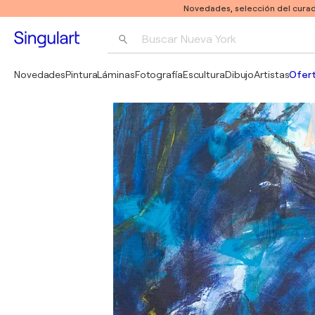
Novedades, selección del curad
Buscar 
Nueva York
Fotografía
Novedades
Pintura
Láminas
Fotografía
Escultura
Dibujo
Artistas
Ofert
Pop Art
Pablo Picasso