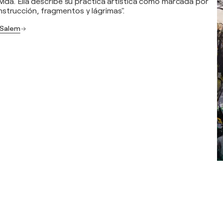
 vida. Ella describe su práctica artística como marcada por
strucción, fragmentos y lágrimas".
e Salem