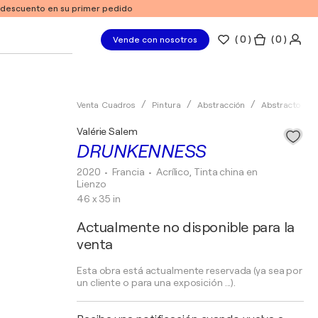
e descuento en su primer pedido
(
0
)
( 0 )
Vende con nosotros
Venta Cuadros
Pintura
Abstracción
Abstracto
Valérie Salem
DRUNKENNESS
2020
• Francia
•
Acrílico, Tinta china en
Lienzo
46 x 35 in
Actualmente no disponible para la
venta
Esta obra está actualmente reservada (ya sea por
un cliente o para una exposición ...).